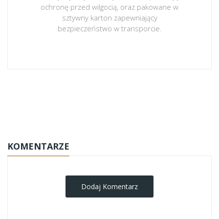
ochronę przed wilgocią, oraz pakowane w
sztywny karton zapewniający
bezpieczeństwo w transporcie.
obrazy-na-plotnie
KOMENTARZE
Dodaj Komentarz