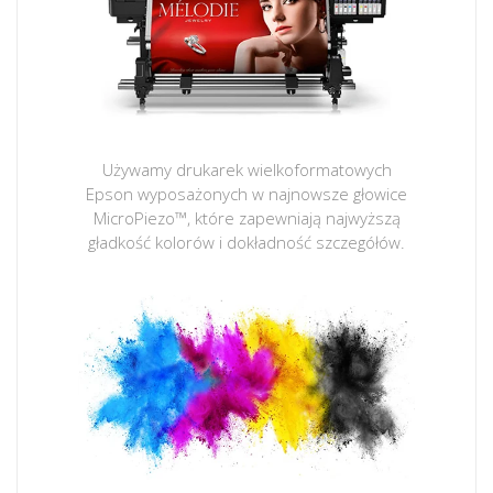
Używamy drukarek wielkoformatowych
Epson wyposażonych w najnowsze głowice
MicroPiezo™, które zapewniają najwyższą
gładkość kolorów i dokładność szczegółów.