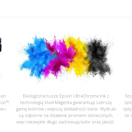
son
Ekologiczne tusze Epson UltraChrome Ink z
Sto
ezo™,
technologią Vivid Magenta gwarantują szerszą
spl
ów i
gamę kolorów i większą dokładność barw. Wydruki
opty
są odporne na działanie promieni słonecznych,
że 
więc niezwykle długo zachowują kolor oraz jakość.