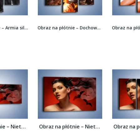
Obraz na płótnie – Armia silnych mężczyzn –...
Obraz na płótnie – Dochowanie sekretu –...
Obraz na płótnie – Nietoperze i kobiecy...
Obraz na płótnie – Nietoperze i kobiecy...