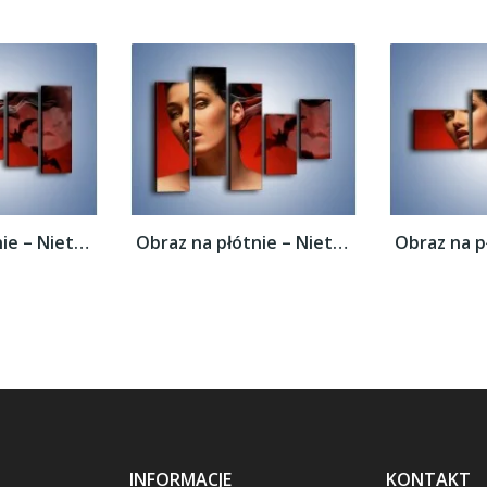
Obraz na płótnie – Nietoperze i kobiecy...
Obraz na płótnie – Nietoperze i kobiecy...
INFORMACJE
KONTAKT