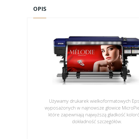
OPIS
Używamy drukarek wielkoformatowych Ep
wyposażonych w najnowsze głowice MicroPi
które zapewniają najwyższą gładkość kolor
dokładność szczegółów.