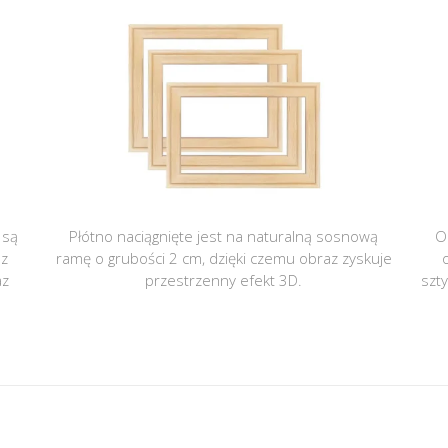
 są
Płótno naciągnięte jest na naturalną sosnową
O
 z
ramę o grubości 2 cm, dzięki czemu obraz zyskuje
az
przestrzenny efekt 3D.
szt