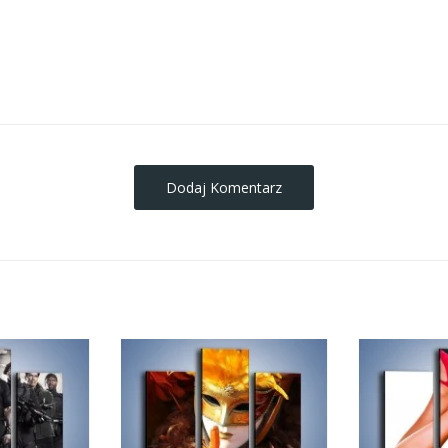
obrazy-na-plotnie
Dodaj Komentarz