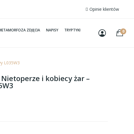
Opinie klientów
METAMORFOZA ZDJĘCIA
NAPISY
TRYPTYKI
0
owy L035W3
 Nietoperze i kobiecy żar –
35W3