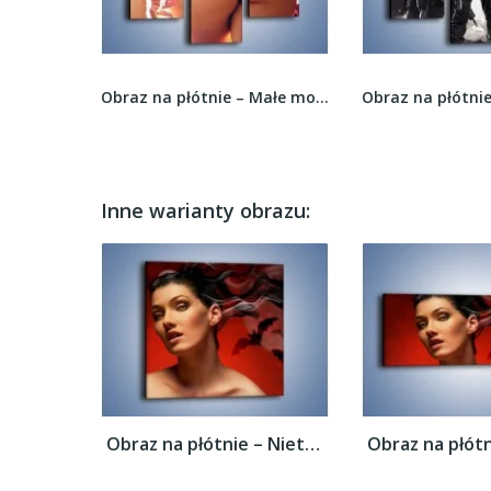
Obraz na płótnie – Wenecja i jej bohaterowie –...
Obraz na płótnie – Małe motylki na bikini –...
Inne warianty obrazu:
Obraz na płótnie – Nietoperze i kobiecy...