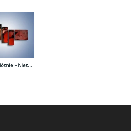
Obraz na płótnie – Nietoperze i kobiecy...