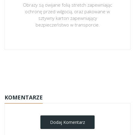
Obrazy są owijane folią stretch zapewniając
ochronę przed wilgocią, oraz pakowane w
sztywny karton zapewniający
bezpieczeństwo w transporcie.
obrazy-na-plotnie
KOMENTARZE
Dodaj Komentarz