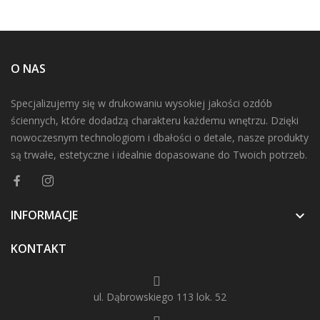
O NAS
Specjalizujemy się w drukowaniu wysokiej jakości ozdób
ściennych, które dodadzą charakteru każdemu wnętrzu. Dzięki
nowoczesnym technologiom i dbałości o detale, nasze produkty
są trwałe, estetyczne i idealnie dopasowane do Twoich potrzeb.
INFORMACJE

KONTAKT
ul. Dąbrowskiego 113 lok. 52