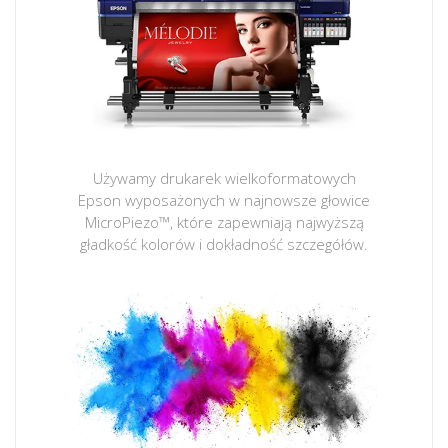
Używamy drukarek wielkoformatowych
Epson wyposażonych w najnowsze głowice
MicroPiezo™, które zapewniają najwyższą
gładkość kolorów i dokładność szczegółów.