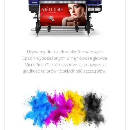
Używamy drukarek wielkoformatowych
Epson wyposażonych w najnowsze głowice
MicroPiezo™, które zapewniają najwyższą
gładkość kolorów i dokładność szczegółów.