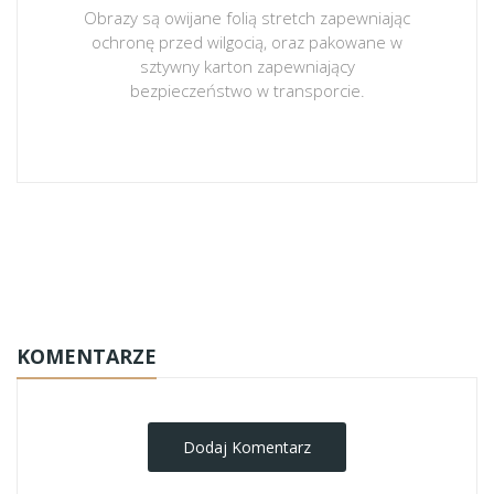
Obrazy są owijane folią stretch zapewniając
ochronę przed wilgocią, oraz pakowane w
sztywny karton zapewniający
bezpieczeństwo w transporcie.
obrazy-na-plotnie
KOMENTARZE
Dodaj Komentarz