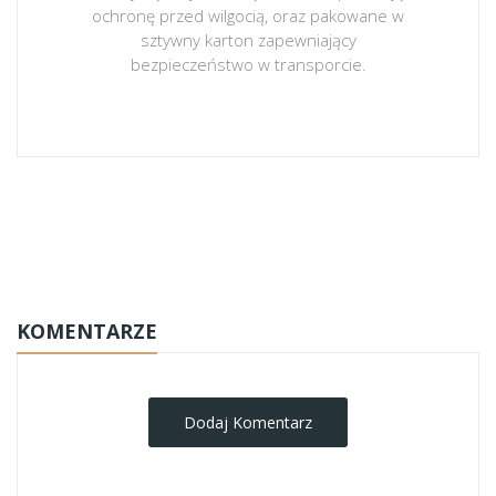
ochronę przed wilgocią, oraz pakowane w
sztywny karton zapewniający
bezpieczeństwo w transporcie.
obrazy-na-plotnie
KOMENTARZE
Dodaj Komentarz