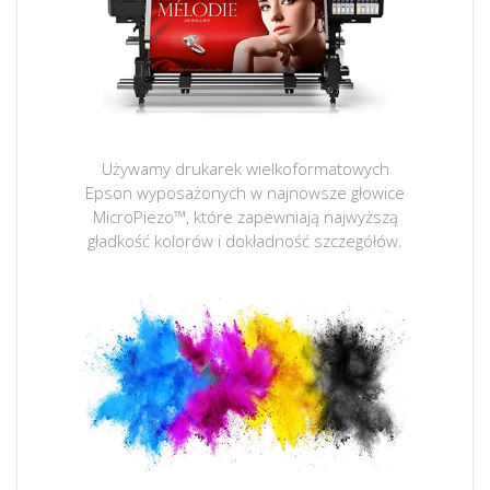
Używamy drukarek wielkoformatowych
Epson wyposażonych w najnowsze głowice
MicroPiezo™, które zapewniają najwyższą
gładkość kolorów i dokładność szczegółów.