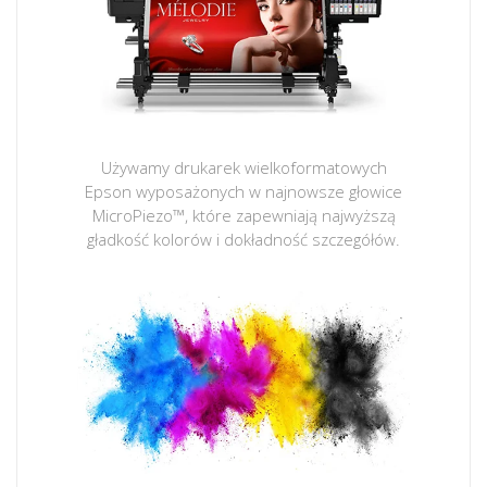
Używamy drukarek wielkoformatowych
Epson wyposażonych w najnowsze głowice
MicroPiezo™, które zapewniają najwyższą
gładkość kolorów i dokładność szczegółów.