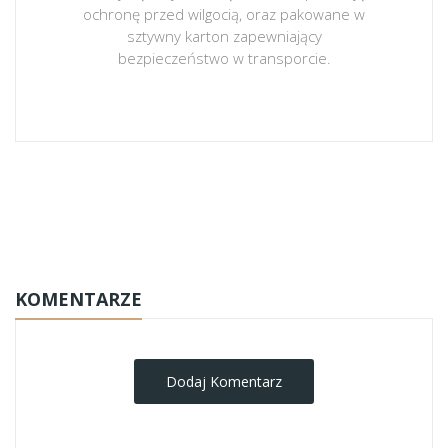
ochronę przed wilgocią, oraz pakowane w
sztywny karton zapewniający
bezpieczeństwo w transporcie.
obrazy-na-plotnie
KOMENTARZE
Dodaj Komentarz