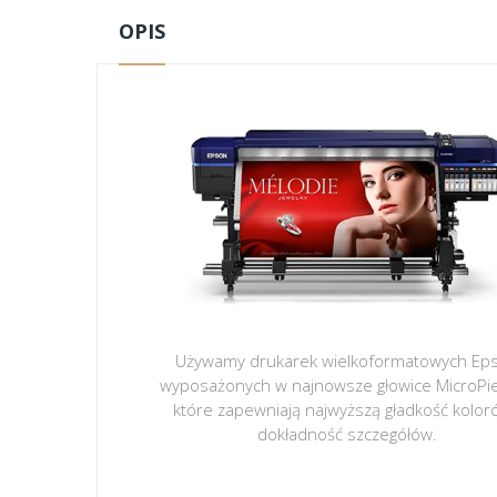
OPIS
Używamy drukarek wielkoformatowych Ep
wyposażonych w najnowsze głowice MicroPi
które zapewniają najwyższą gładkość kolor
dokładność szczegółów.