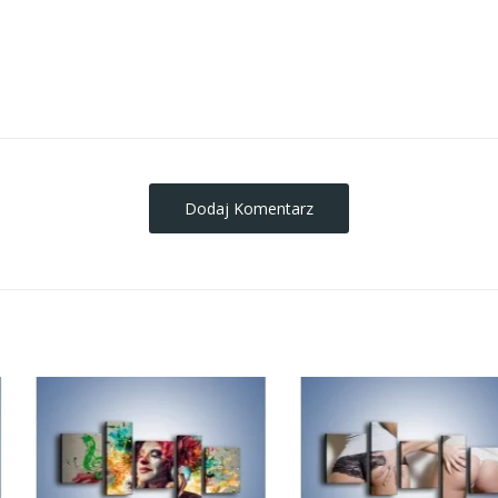
obrazy-na-plotnie
Dodaj Komentarz