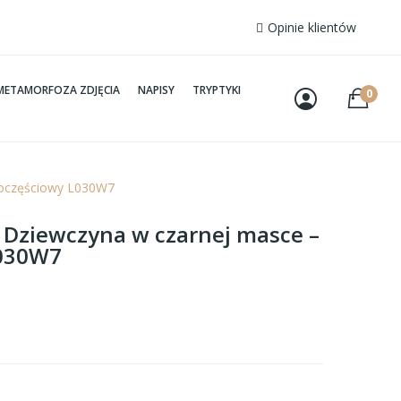
Opinie klientów
METAMORFOZA ZDJĘCIA
NAPISY
TRYPTYKI
0
cioczęściowy L030W7
– Dziewczyna w czarnej masce –
L030W7