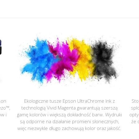
son
Ekologiczne tusze Epson UltraChrome Ink z
Sto
ezo™,
technologią Vivid Magenta gwarantują szerszą
spl
ów i
gamę kolorów i większą dokładność barw. Wydruki
opty
są odporne na działanie promieni słonecznych,
że 
więc niezwykle długo zachowują kolor oraz jakość.