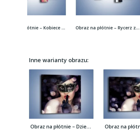
Obraz na płótnie – Kobiece kolory na ciele –...
Obraz na płótnie – Rycerz z złotej zbroi –...
Inne warianty obrazu:
Obraz na płótnie – Dziewczyna w czarnej...