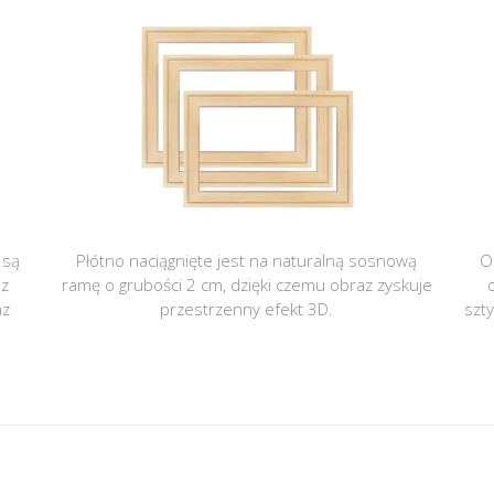
 są
Płótno naciągnięte jest na naturalną sosnową
O
 z
ramę o grubości 2 cm, dzięki czemu obraz zyskuje
az
przestrzenny efekt 3D.
szt