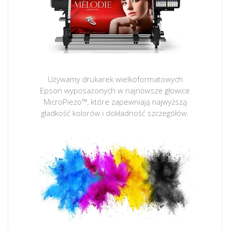
Używamy drukarek wielkoformatowych
Epson wyposażonych w najnowsze głowice
MicroPiezo™, które zapewniają najwyższą
gładkość kolorów i dokładność szczegółów.