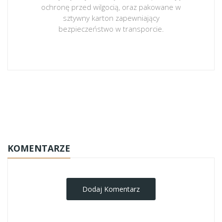
ochronę przed wilgocią, oraz pakowane w
sztywny karton zapewniający
bezpieczeństwo w transporcie.
obrazy-na-plotnie
KOMENTARZE
Dodaj Komentarz