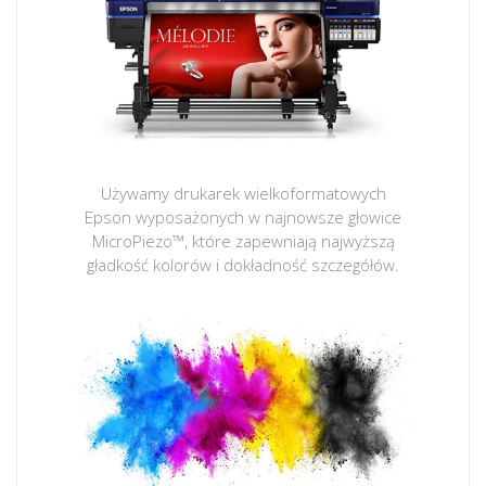
Używamy drukarek wielkoformatowych
Epson wyposażonych w najnowsze głowice
MicroPiezo™, które zapewniają najwyższą
gładkość kolorów i dokładność szczegółów.