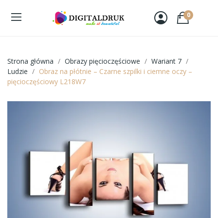
0
Strona główna
Obrazy pięcioczęściowe
Wariant 7
Ludzie
Obraz na płótnie – Czarne szpilki i ciemne oczy –
pięcioczęściowy L218W7