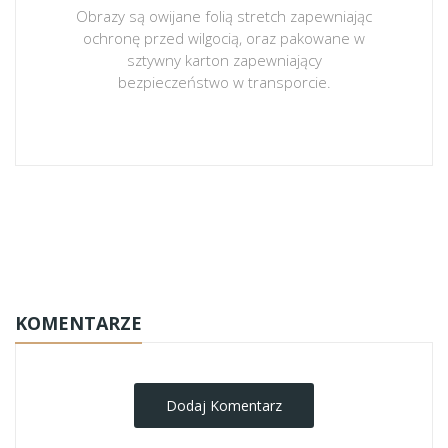
Obrazy są owijane folią stretch zapewniając
ochronę przed wilgocią, oraz pakowane w
sztywny karton zapewniający
bezpieczeństwo w transporcie.
obrazy-na-plotnie
KOMENTARZE
Dodaj Komentarz