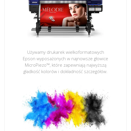
Używamy drukarek wielkoformatowych
Epson wyposażonych w najnowsze głowice
MicroPiezo™, które zapewniają najwyższą
gładkość kolorów i dokładność szczegółów.