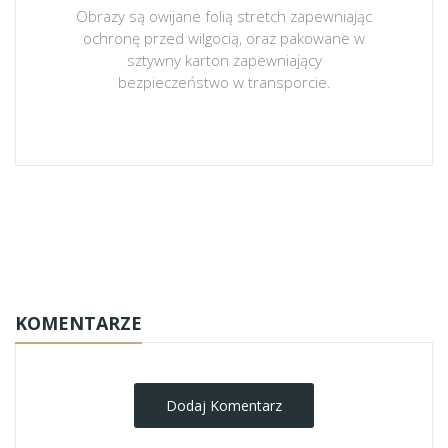
Obrazy są owijane folią stretch zapewniając
ochronę przed wilgocią, oraz pakowane w
sztywny karton zapewniający
bezpieczeństwo w transporcie.
obrazy-na-plotnie
KOMENTARZE
Dodaj Komentarz