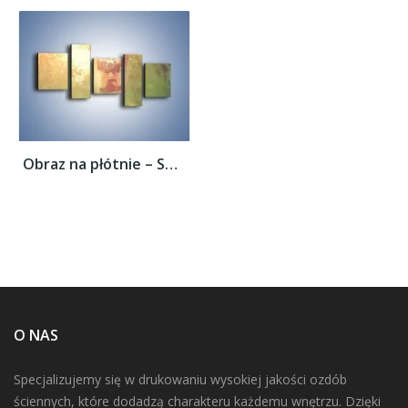
Obraz na płótnie – Spacer z aparatem –...
O NAS
Specjalizujemy się w drukowaniu wysokiej jakości ozdób
ściennych, które dodadzą charakteru każdemu wnętrzu. Dzięki