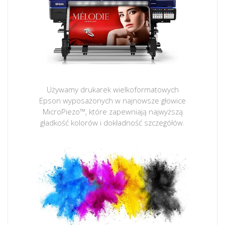
Używamy drukarek wielkoformatowych
Epson wyposażonych w najnowsze głowice
MicroPiezo™, które zapewniają najwyższą
gładkość kolorów i dokładność szczegółów.