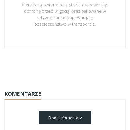
Obrazy są owijane folią stretch zapewniając
ochronę przed wilgocią, oraz pakowane w
sztywny karton zapewniający
bezpieczeństwo w transporcie.
obrazy-na-plotnie
KOMENTARZE
Dodaj Komentarz