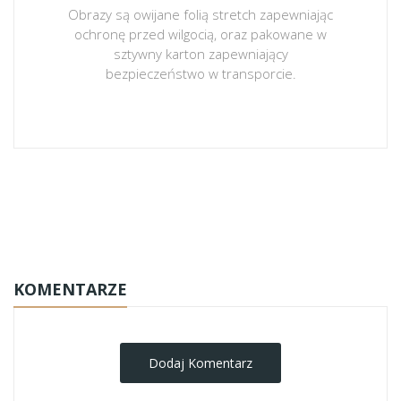
Obrazy są owijane folią stretch zapewniając
ochronę przed wilgocią, oraz pakowane w
sztywny karton zapewniający
bezpieczeństwo w transporcie.
obrazy-na-plotnie
KOMENTARZE
Dodaj Komentarz