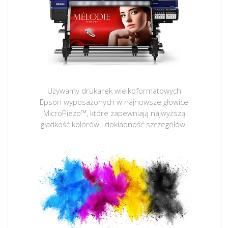
Używamy drukarek wielkoformatowych
Epson wyposażonych w najnowsze głowice
MicroPiezo™, które zapewniają najwyższą
gładkość kolorów i dokładność szczegółów.