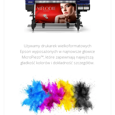
Używamy drukarek wielkoformatowych
Epson wyposażonych w najnowsze głowice
MicroPiezo™, które zapewniają najwyższą
gładkość kolorów i dokładność szczegółów.