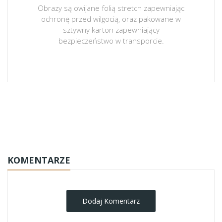
Obrazy są owijane folią stretch zapewniając
ochronę przed wilgocią, oraz pakowane w
sztywny karton zapewniający
bezpieczeństwo w transporcie.
obrazy-na-plotnie
KOMENTARZE
Dodaj Komentarz