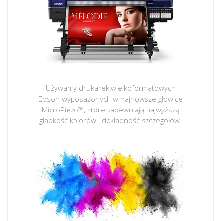
Używamy drukarek wielkoformatowych
Epson wyposażonych w najnowsze głowice
MicroPiezo™, które zapewniają najwyższą
gładkość kolorów i dokładność szczegółów.