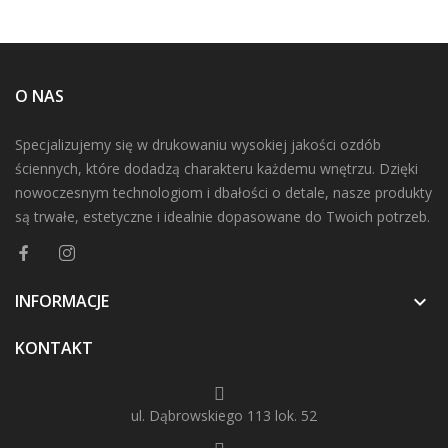
O NAS
Specjalizujemy się w drukowaniu wysokiej jakości ozdób
ściennych, które dodadzą charakteru każdemu wnętrzu. Dzięki
nowoczesnym technologiom i dbałości o detale, nasze produkty
są trwałe, estetyczne i idealnie dopasowane do Twoich potrzeb.
INFORMACJE

KONTAKT
ul. Dąbrowskiego 113 lok. 52