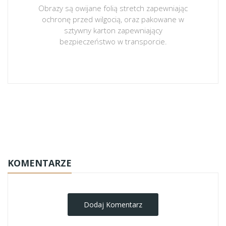
Obrazy są owijane folią stretch zapewniając
ochronę przed wilgocią, oraz pakowane w
sztywny karton zapewniający
bezpieczeństwo w transporcie.
obrazy-na-plotnie
KOMENTARZE
Dodaj Komentarz