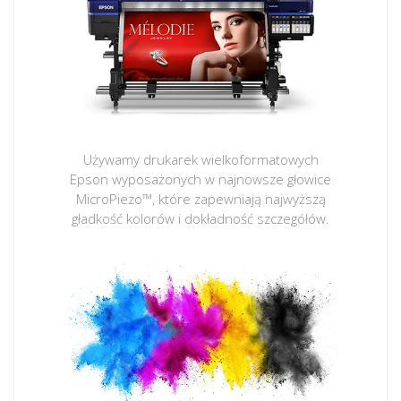
Używamy drukarek wielkoformatowych
Epson wyposażonych w najnowsze głowice
MicroPiezo™, które zapewniają najwyższą
gładkość kolorów i dokładność szczegółów.