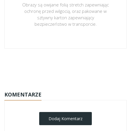
Obrazy są owijane folią stretch zapewniając
ochronę przed wilgocią, oraz pakowane w
sztywny karton zapewniający
bezpieczeństwo w transporcie.
obrazy-na-plotnie
KOMENTARZE
Dodaj Komentarz