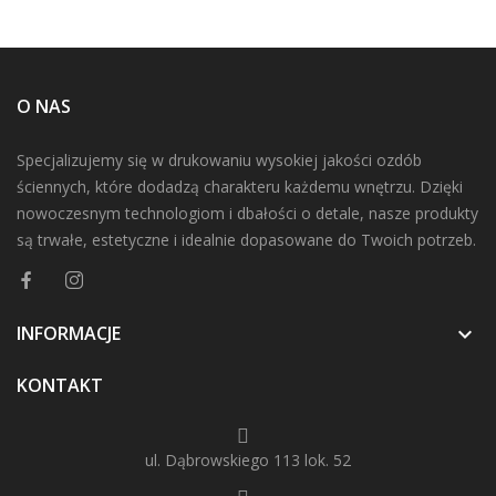
O NAS
Specjalizujemy się w drukowaniu wysokiej jakości ozdób
ściennych, które dodadzą charakteru każdemu wnętrzu. Dzięki
nowoczesnym technologiom i dbałości o detale, nasze produkty
są trwałe, estetyczne i idealnie dopasowane do Twoich potrzeb.
INFORMACJE

KONTAKT
ul. Dąbrowskiego 113 lok. 52