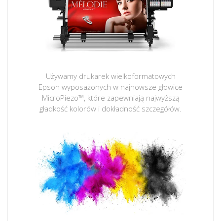
Używamy drukarek wielkoformatowych
Epson wyposażonych w najnowsze głowice
MicroPiezo™, które zapewniają najwyższą
gładkość kolorów i dokładność szczegółów.