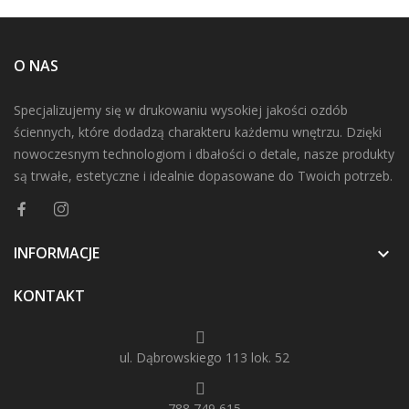
O NAS
Specjalizujemy się w drukowaniu wysokiej jakości ozdób
ściennych, które dodadzą charakteru każdemu wnętrzu. Dzięki
nowoczesnym technologiom i dbałości o detale, nasze produkty
są trwałe, estetyczne i idealnie dopasowane do Twoich potrzeb.
INFORMACJE

KONTAKT
ul. Dąbrowskiego 113 lok. 52
788 749 615