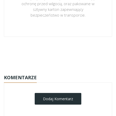
ochronę przed wilgocią, oraz pakowane w
sztywny karton zapewniający
bezpieczeństwo w transporcie.
obrazy-na-plotnie
KOMENTARZE
Dodaj Komentarz