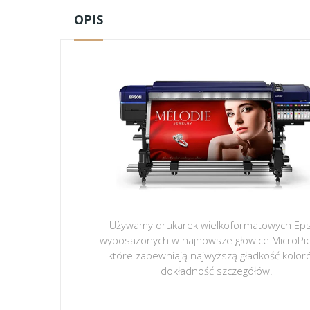
OPIS
Używamy drukarek wielkoformatowych Ep
wyposażonych w najnowsze głowice MicroPi
które zapewniają najwyższą gładkość kolor
dokładność szczegółów.