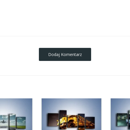
obrazy-na-plotnie
Dodaj Komentarz