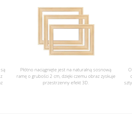
 są
Płótno naciągnięte jest na naturalną sosnową
O
 z
ramę o grubości 2 cm, dzięki czemu obraz zyskuje
az
przestrzenny efekt 3D.
szt