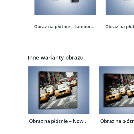
Obraz na płótnie – Lokomotywa o zachodzie...
Obraz na płótnie – Lamborghini Aventador na tle...
Inne warianty obrazu:
Obraz na płótnie – Nowojorskie taksówki –...