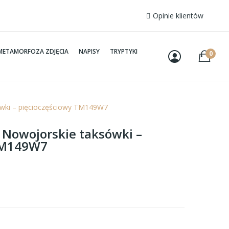
Opinie klientów
METAMORFOZA ZDJĘCIA
NAPISY
TRYPTYKI
0
ówki – pięcioczęściowy TM149W7
– Nowojorskie taksówki –
TM149W7