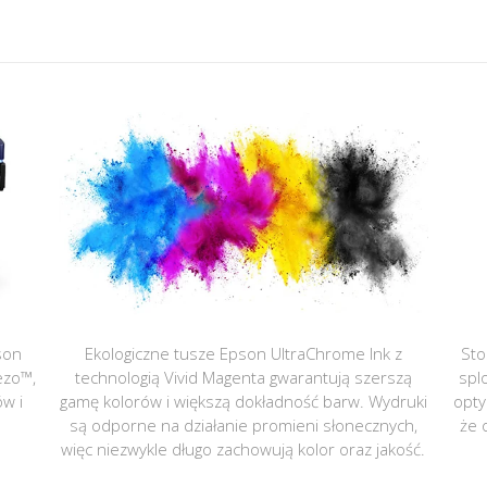
son
Ekologiczne tusze Epson UltraChrome Ink z
Sto
ezo™,
technologią Vivid Magenta gwarantują szerszą
spl
ów i
gamę kolorów i większą dokładność barw. Wydruki
opty
są odporne na działanie promieni słonecznych,
że 
więc niezwykle długo zachowują kolor oraz jakość.