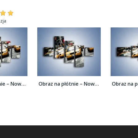
zja
Obraz na płótnie – Nowojorskie taksówki –...
Obraz na płótnie – Nowojorskie taksówki –...