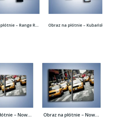
Obraz na płótnie – Range Rover 5.0 V8...
Obraz na płótnie – Kubańska taksówka na Hawanie...
Obraz na płótnie – Nowojorskie taksówki –...
Obraz na płótnie – Nowojorskie taksówki –...