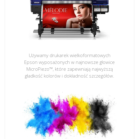
Używamy drukarek wielkoformatowych
Epson wyposażonych w najnowsze głowice
MicroPiezo™, które zapewniają najwyższą
gładkość kolorów i dokładność szczegółów.