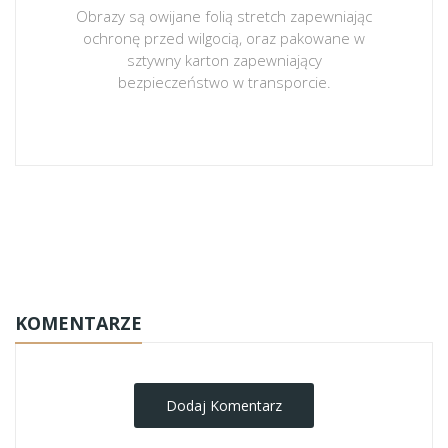
Obrazy są owijane folią stretch zapewniając
ochronę przed wilgocią, oraz pakowane w
sztywny karton zapewniający
bezpieczeństwo w transporcie.
obrazy-na-plotnie
KOMENTARZE
Dodaj Komentarz