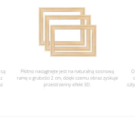
 są
Płótno naciągnięte jest na naturalną sosnową
O
 z
ramę o grubości 2 cm, dzięki czemu obraz zyskuje
az
przestrzenny efekt 3D.
szt