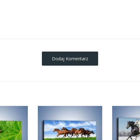
obrazy-na-plotnie
Dodaj Komentarz