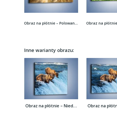
Obraz na płótnie – Polowanie z lwicą –...
Obraz na płótnie – Mały łyczek ślimaczka –...
Inne warianty obrazu:
Obraz na płótnie – Niedźwiedzie na...