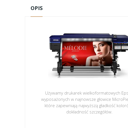
OPIS
Używamy drukarek wielkoformatowych Ep
wyposażonych w najnowsze głowice MicroPi
które zapewniają najwyższą gładkość kolor
dokładność szczegółów.