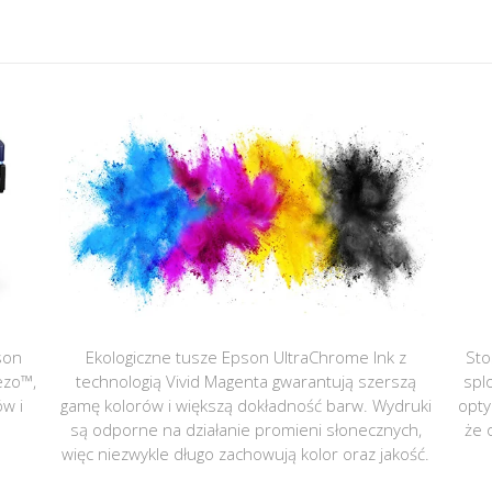
son
Ekologiczne tusze Epson UltraChrome Ink z
Sto
ezo™,
technologią Vivid Magenta gwarantują szerszą
spl
ów i
gamę kolorów i większą dokładność barw. Wydruki
opty
są odporne na działanie promieni słonecznych,
że 
więc niezwykle długo zachowują kolor oraz jakość.