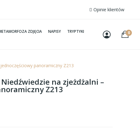
Opinie klientów
METAMORFOZA ZDJĘCIA
NAPISY
TRYPTYKI
0
 – jednoczęściowy panoramiczny Z213
 Niedźwiedzie na zjeżdżalni –
anoramiczny Z213