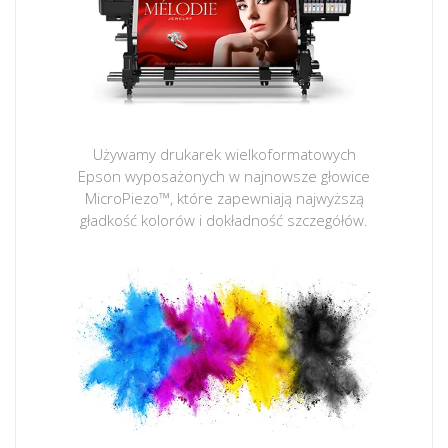
Używamy drukarek wielkoformatowych
Epson wyposażonych w najnowsze głowice
MicroPiezo™, które zapewniają najwyższą
gładkość kolorów i dokładność szczegółów.