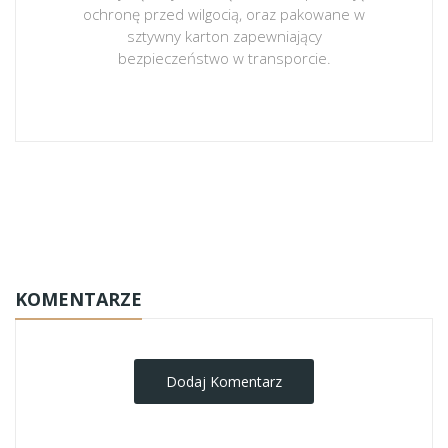
ochronę przed wilgocią, oraz pakowane w
sztywny karton zapewniający
bezpieczeństwo w transporcie.
obrazy-na-plotnie
KOMENTARZE
Dodaj Komentarz