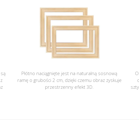
 są
Płótno naciągnięte jest na naturalną sosnową
O
 z
ramę o grubości 2 cm, dzięki czemu obraz zyskuje
az
przestrzenny efekt 3D.
szt