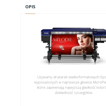
OPIS
Używamy drukarek wielkoformatowych Ep
wyposażonych w najnowsze głowice MicroPi
które zapewniają najwyższą gładkość kolor
dokładność szczegółów.