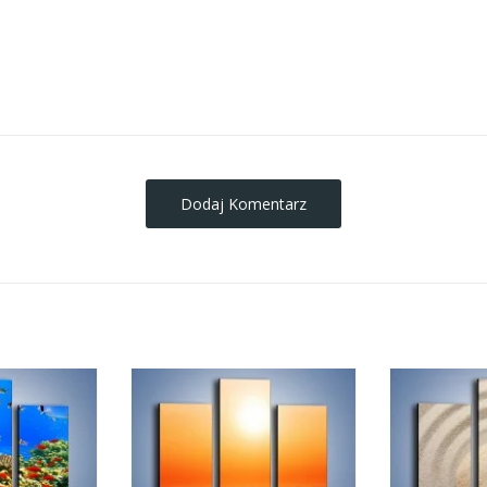
obrazy-na-plotnie
Dodaj Komentarz