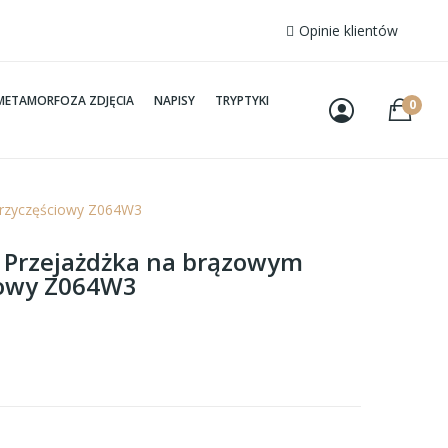
Opinie klientów
METAMORFOZA ZDJĘCIA
NAPISY
TRYPTYKI
0
 trzyczęściowy Z064W3
– Przejażdżka na brązowym
iowy Z064W3