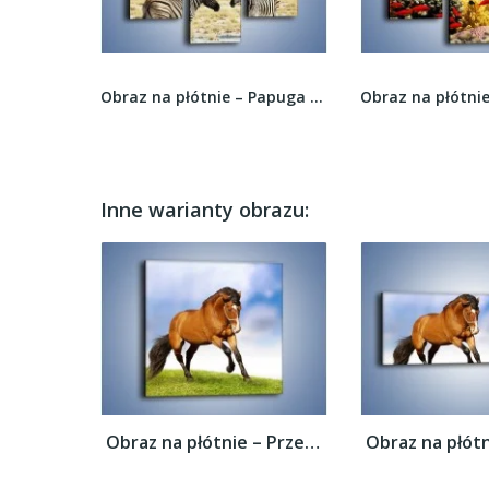
Obraz na płótnie – Rozleniwiony lampart o...
Obraz na płótnie – Papuga z długim ogonem –...
Inne warianty obrazu:
Obraz na płótnie – Przejażdżka na brązowym...