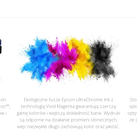
son
Ekologiczne tusze Epson UltraChrome Ink z
Sto
ezo™,
technologią Vivid Magenta gwarantują szerszą
spl
ów i
gamę kolorów i większą dokładność barw. Wydruki
opty
są odporne na działanie promieni słonecznych,
że 
więc niezwykle długo zachowują kolor oraz jakość.