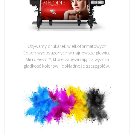
Używamy drukarek wielkoformatowych
Epson wyposażonych w najnowsze głowice
MicroPiezo™, które zapewniają najwyższą
gładkość kolorów i dokładność szczegółów.