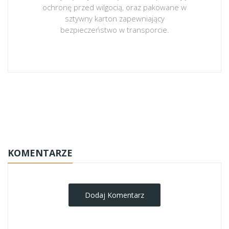
ochronę przed wilgocią, oraz pakowane w
sztywny karton zapewniający
bezpieczeństwo w transporcie.
obrazy-na-plotnie
KOMENTARZE
Dodaj Komentarz