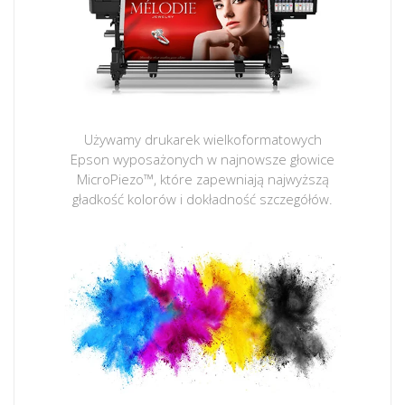
Używamy drukarek wielkoformatowych
Epson wyposażonych w najnowsze głowice
MicroPiezo™, które zapewniają najwyższą
gładkość kolorów i dokładność szczegółów.