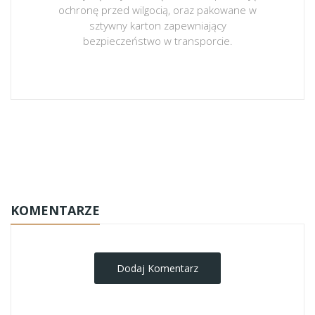
ochronę przed wilgocią, oraz pakowane w
sztywny karton zapewniający
bezpieczeństwo w transporcie.
obrazy-na-plotnie
KOMENTARZE
Dodaj Komentarz