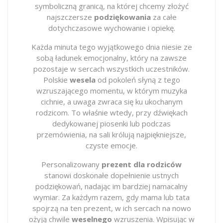
symboliczną granicą, na której chcemy złożyć
najszczersze
podziękowania
za całe
dotychczasowe wychowanie i opiekę.
Każda minuta tego wyjątkowego dnia niesie ze
sobą ładunek emocjonalny, który na zawsze
pozostaje w sercach wszystkich uczestników.
Polskie
wesela
od pokoleń słyną z tego
wzruszającego momentu, w którym muzyka
cichnie, a uwaga zwraca się ku ukochanym
rodzicom. To właśnie wtedy, przy dźwiękach
dedykowanej piosenki lub podczas
przemówienia, na sali królują najpiękniejsze,
czyste emocje.
Personalizowany
prezent dla rodziców
stanowi doskonałe dopełnienie ustnych
podziękowań, nadając im bardziej namacalny
wymiar. Za każdym razem, gdy mama lub tata
spojrzą na ten prezent, w ich sercach na nowo
ożyją chwile
weselnego
wzruszenia. Wpisując w