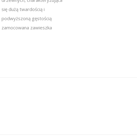
drzewnych, charakteryzująca
się dużą twardością i
podwyższoną gęstością
zamocowana zawieszka
tryptyki