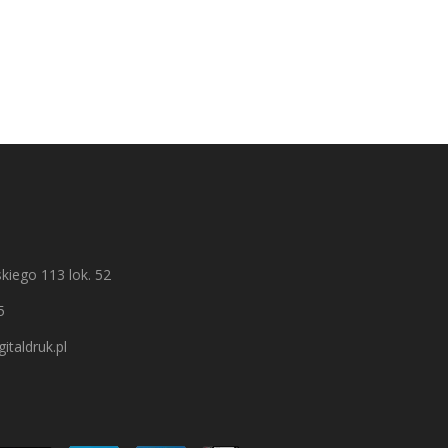
kiego 113 lok. 52
5
italdruk.pl