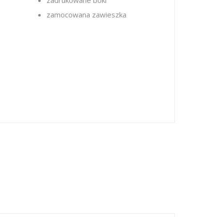
zadrukowane boki
zamocowana zawieszka