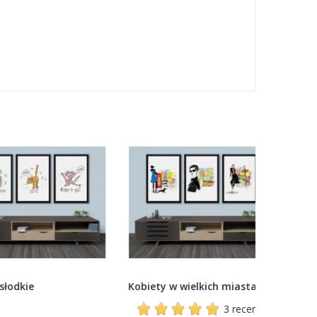
kie
Kobiety w wielkich miastach
Kobiety i
3 recenzji