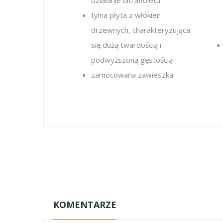
działanie ultrafioletu
tylna płyta z włókien
drzewnych, charakteryzująca
się dużą twardością i
podwyższoną gęstością
zamocowana zawieszka
KOMENTARZE