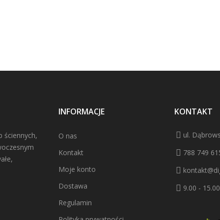
INFORMACJE
KONTAKT
ul. Dąbrows
b ściennych,
O nas
owoczesnym
Kontakt
788 749 61
ałe,
Moje konto
kontakt@dig
Dostawa
9.00 - 15.00
Regulamin
Polityka prywatności