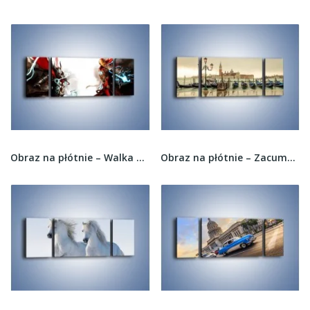
Obraz na płótnie – Walka z potężną siłą –...
Obraz na płótnie – Zacumowane weneckie gondole...