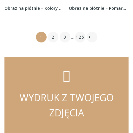
Obraz na płótnie – Kolory zachodzącego słońca...
Obraz na płótnie – Pomarańczowe kwiaty i zieleń...
1
2
3
…
125

WYDRUK Z TWOJEGO
ZDJĘCIA