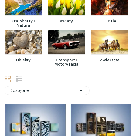
Krajobrazy I
Kwiaty
Ludzie
Natura
Obiekty
Transport I
Zwierzęta
Motoryzacja

Dostępne