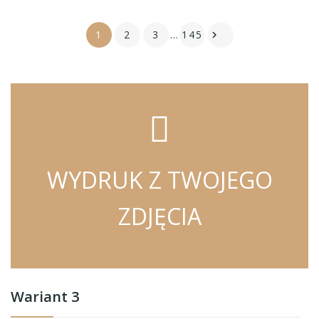
1
2
3
…
145

WYDRUK Z TWOJEGO
ZDJĘCIA
Wariant 3