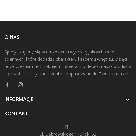
O NAS
Specjalizujemy się w drukowaniu wysokiej jakości ozdób
ściennych, które dodadzą charakteru każdemu wnętrzu. Dzięki
nowoczesnym technologiom i dbałości o detale, nasze produkty
są trwałe, estetyczne i idealnie dopasowane do Twoich potrzeb.
INFORMACJE

KONTAKT
ul. Dąbrowskiego 113 lok. 52