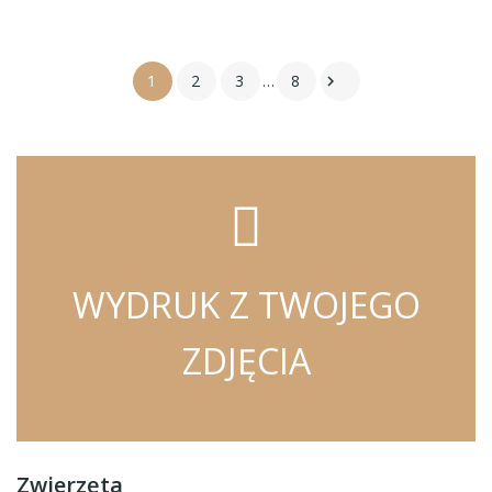
1
2
3
…
8

WYDRUK Z TWOJEGO
ZDJĘCIA
Zwierzęta