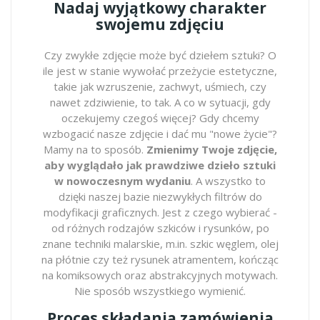
Nadaj wyjątkowy charakter
swojemu zdjęciu
Czy zwykłe zdjęcie może być dziełem sztuki? O
ile jest w stanie wywołać przeżycie estetyczne,
takie jak wzruszenie, zachwyt, uśmiech, czy
nawet zdziwienie, to tak. A co w sytuacji, gdy
oczekujemy czegoś więcej? Gdy chcemy
wzbogacić nasze zdjęcie i dać mu "nowe życie"?
Mamy na to sposób.
Zmienimy Twoje zdjęcie,
aby wyglądało jak prawdziwe dzieło sztuki
w nowoczesnym wydaniu
. A wszystko to
dzięki naszej bazie niezwykłych filtrów do
modyfikacji graficznych. Jest z czego wybierać -
od różnych rodzajów szkiców i rysunków, po
znane techniki malarskie, m.in. szkic węglem, olej
na płótnie czy też rysunek atramentem, kończąc
na komiksowych oraz abstrakcyjnych motywach.
Nie sposób wszystkiego wymienić.
Proces składania zamówienia