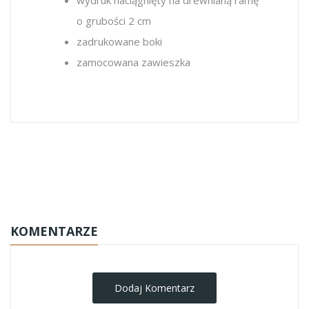
wydruk naciągnięty na drewnianą ramę
o grubości 2 cm
zadrukowane boki
zamocowana zawieszka
artystyczna-metamorfoza-zdjecia
KOMENTARZE
Dodaj Komentarz