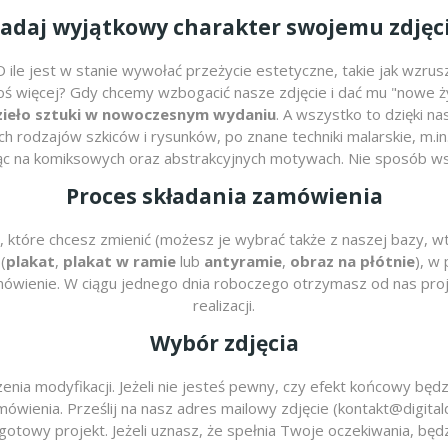
adaj wyjątkowy charakter swojemu zdjęc
 ile jest w stanie wywołać przeżycie estetyczne, takie jak wzrus
egoś więcej? Gdy chcemy wzbogacić nasze zdjęcie i dać mu "nowe 
dzieło sztuki w nowoczesnym wydaniu
. A wszystko to dzięki na
ch rodzajów szkiców i rysunków, po znane techniki malarskie, m.in.
c na komiksowych oraz abstrakcyjnych motywach. Nie sposób ws
Proces składania zamówienia
 które chcesz zmienić (możesz je wybrać także z naszej bazy, w
(
plakat
,
plakat w ramie
lub
antyramie
,
obraz na płótnie
), w
 zamówienie. W ciągu jednego dnia roboczego otrzymasz od nas p
realizacji.
Wybór zdjęcia
enia modyfikacji. Jeżeli nie jesteś pewny, czy efekt końcowy bę
wienia. Prześlij na nasz adres mailowy zdjęcie (kontakt@digitaldruk
gotowy projekt. Jeżeli uznasz, że spełnia Twoje oczekiwania, bę