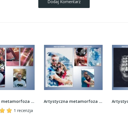
Dodaj Komentarz
Artystyczna metamorfoza zdjęcia - Efekt trójkąta
Artystyczna metamorfoza zdjęcia - Akwarelami na...
1 recenzja