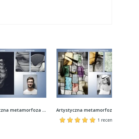
Artystyczna metamorfoza zdjęcia - Twarz w...
Artystyczna metamorfoza zdjęcia - Witrażowe...
1 recenzja