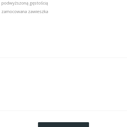
podwyższoną gęstością
zamocowana zawieszka
artystyczna-metamorfoza-zdjecia