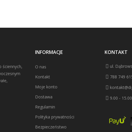
INFORMACJE
KONTAKT
ul. Dąbrows
b ściennych,
O nas
owoczesnym
Kontakt
788 749 61
ałe,
Moje konto
kontakt@dig
Dostawa
9.00 - 15.00
Regulamin
Polityka prywatności
Bezpieczeństwo