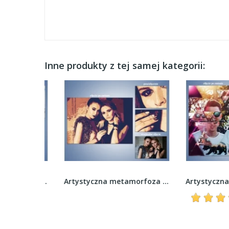
Inne produkty z tej samej kategorii:
Artystyczna metamorfoza zdjęcia - Kolorowy miks
Artystyczna metamorfoza zdjęcia - Kreskówkowy...
recenzja