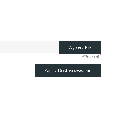
Wybierz Plik
.png .jpg .gif
Zapisz Dostosowywanie