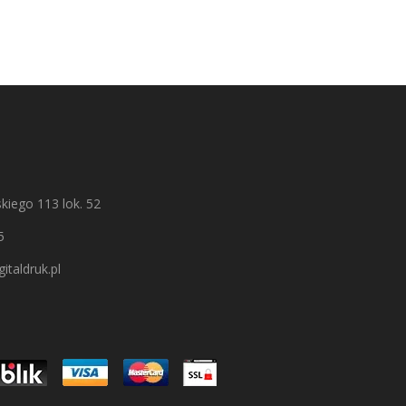
kiego 113 lok. 52
5
italdruk.pl