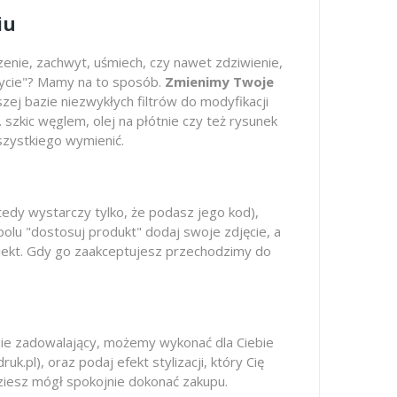
iu
zenie, zachwyt, uśmiech, czy nawet zdziwienie,
życie"? Mamy na to sposób.
Zmienimy Twoje
szej bazie niezwykłych filtrów do modyfikacji
 szkic węglem, olej na płótnie czy też rysunek
zystkiego wymienić.
tedy wystarczy tylko, że podasz jego kod),
 polu "dostosuj produkt" dodaj swoje zdjęcie, a
rojekt. Gdy go zaakceptujesz przechodzimy do
dzie zadowalający, możemy wykonać dla Ciebie
.pl), oraz podaj efekt stylizacji, który Cię
dziesz mógł spokojnie dokonać zakupu.