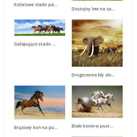
Kolorowe stado papug - Z326
Dostojny lew na sawannie - Z282
Galopujące stado brązowych koni - Z172
Drogocenne kły słonia - Z214
Białe konie w pustynnym galopie - Z055
Brązowy koń na pustyni - Z011