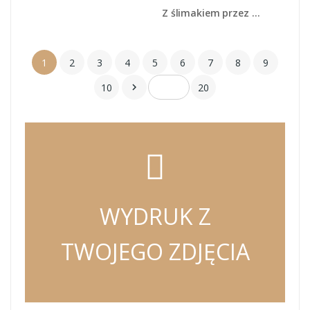
Z ślimakiem przez łąkę - Z103
1
2
3
4
5
6
7
8
9
10
20

WYDRUK Z
TWOJEGO ZDJĘCIA