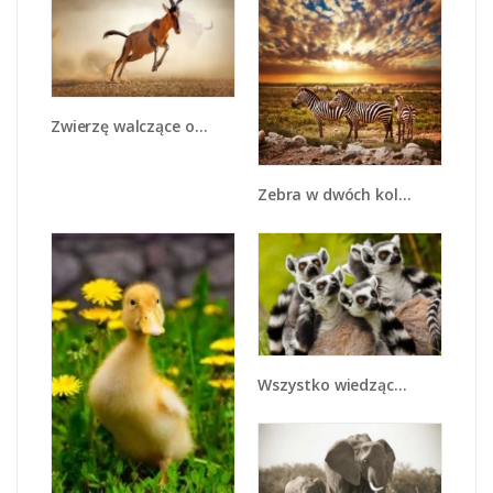
Zwierzę walczące o przeżycie - Z291
Zebra w dwóch kolorach - Z221
Wszystko wiedzące lemury - Z259