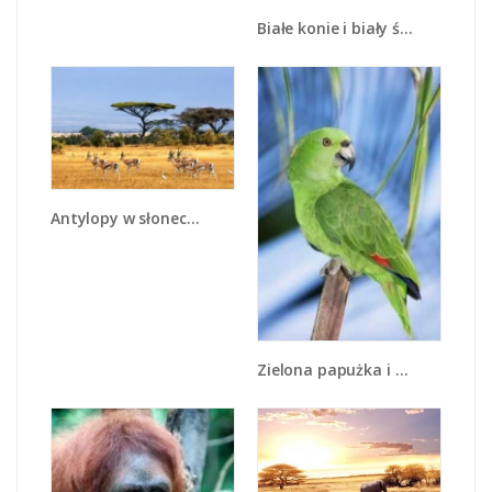
Białe konie i biały śnieg - Z239
Antylopy w słonecznej afryce - Z003
Zielona papużka i turkus - Z092