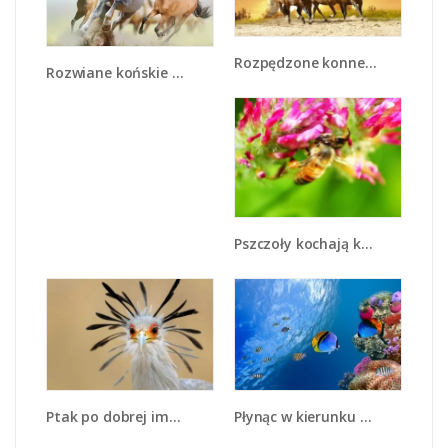
Rozpędzone konne stado - Z030
Rozwiane końskie grzywy - Z248
Pszczoły kochają kwiaty - Z065
Płynąc w kierunku ryb - Z162
Ptak po dobrej imprezie - Z298