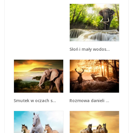
Słoń i mały wodospad - Z305
Smutek w oczach słonia - Z275
Rozmowa danieli w lesie - Z225