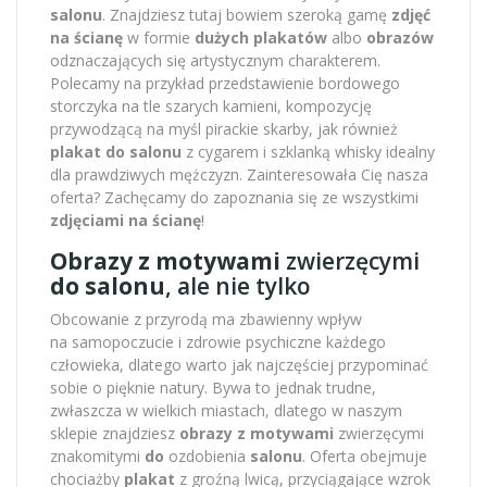
salonu
. Znajdziesz tutaj bowiem szeroką gamę
zdjęć
na ścianę
w formie
dużych plakatów
albo
obrazów
odznaczających się artystycznym charakterem.
Polecamy na przykład przedstawienie bordowego
storczyka na tle szarych kamieni, kompozycję
przywodzącą na myśl pirackie skarby, jak również
plakat do salonu
z cygarem i szklanką whisky idealny
dla prawdziwych mężczyzn. Zainteresowała Cię nasza
oferta? Zachęcamy do zapoznania się ze wszystkimi
zdjęciami na ścianę
!
Obrazy z motywami
zwierzęcymi
do salonu
, ale nie tylko
Obcowanie z przyrodą ma zbawienny wpływ
na samopoczucie i zdrowie psychiczne każdego
człowieka, dlatego warto jak najczęściej przypominać
sobie o pięknie natury. Bywa to jednak trudne,
zwłaszcza w wielkich miastach, dlatego w naszym
sklepie znajdziesz
obrazy z motywami
zwierzęcymi
znakomitymi
do
ozdobienia
salonu
. Oferta obejmuje
chociażby
plakat
z groźną lwicą, przyciągające wzrok