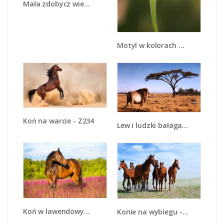
Mała zdobycz wiewióreczki - Z262
Motyl w kolorach wiosny - Z022
Koń na warcie - Z234
Lew i ludzki bałagan - Z125
Koń w lawendowym polu - Z340
Konie na wybiegu - Z222