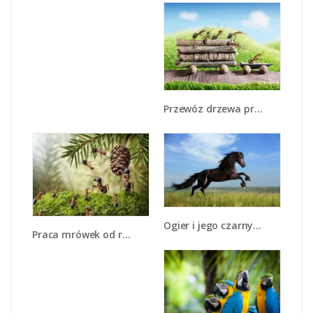
Przewóz drzewa przez mrówki - Z316
Ogier i jego czarny charakter - Z171
Praca mrówek od rana do wieczora - Z321