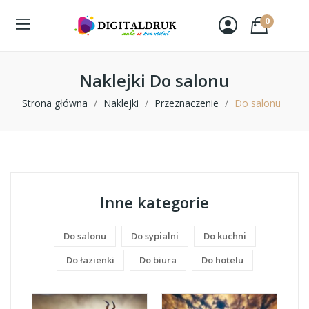
0
Naklejki Do salonu
Strona główna
Naklejki
Przeznaczenie
Do salonu
Inne kategorie
Do salonu
Do sypialni
Do kuchni
Do łazienki
Do biura
Do hotelu