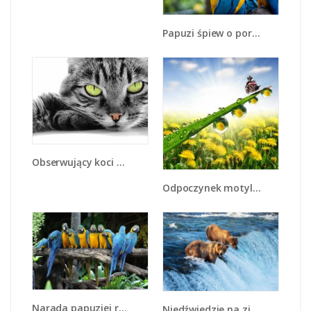
Papuzi śpiew o poranku - Z277
Obserwujący koci wzrok - Z031
Odpoczynek motyli w słońcu - Z189
Narada papuziej rodziny - Z307
Niedźwiedzie na zjeżdżalni - Z213