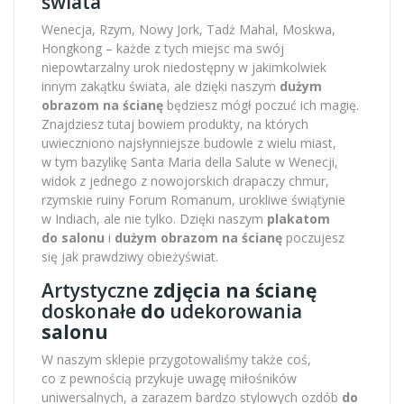
świata
Wenecja, Rzym, Nowy Jork, Tadż Mahal, Moskwa,
Hongkong – każde z tych miejsc ma swój
niepowtarzalny urok niedostępny w jakimkolwiek
innym zakątku świata, ale dzięki naszym
dużym
obrazom na ścianę
będziesz mógł poczuć ich magię.
Znajdziesz tutaj bowiem produkty, na których
uwieczniono najsłynniejsze budowle z wielu miast,
w tym bazylikę Santa Maria della Salute w Wenecji,
widok z jednego z nowojorskich drapaczy chmur,
rzymskie ruiny Forum Romanum, urokliwe świątynie
w Indiach, ale nie tylko. Dzięki naszym
plakatom
do salonu
i
dużym obrazom na ścianę
poczujesz
się jak prawdziwy obieżyświat.
Artystyczne
zdjęcia na ścianę
doskonałe
do
udekorowania
salonu
W naszym sklepie przygotowaliśmy także coś,
co z pewnością przykuje uwagę miłośników
uniwersalnych, a zarazem bardzo stylowych ozdób
do