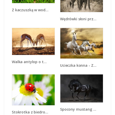
Z kaczuszką w wodzie - Z169
Wędrówki słoni przez sawannę - Z081
Walka antylop o terytorium - Z292
Ucieczka konna - Z179
Spocony mustang nocą - Z215
Stokrotka z biedroneczką - Z015