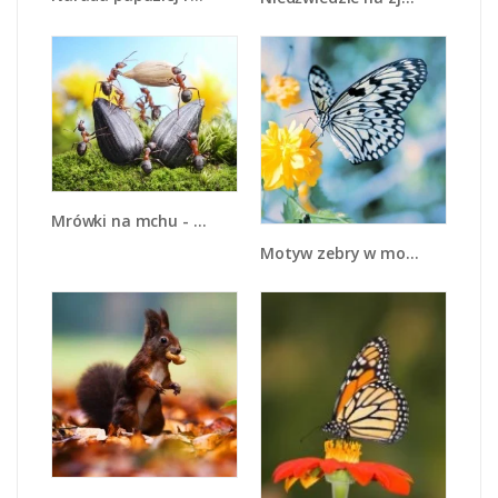
Mrówki na mchu - Z331
Motyw zebry w motylu - Z010