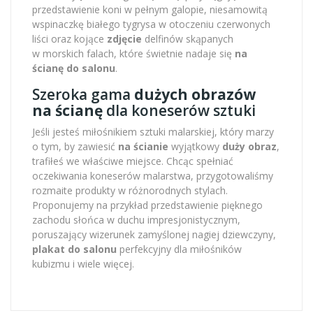
przedstawienie koni w pełnym galopie, niesamowitą
wspinaczkę białego tygrysa w otoczeniu czerwonych
liści oraz kojące
zdjęcie
delfinów skąpanych
w morskich falach, które świetnie nadaje się
na
ścianę do salonu
.
Szeroka gama
dużych obrazów
na ścianę
dla koneserów sztuki
Jeśli jesteś miłośnikiem sztuki malarskiej, który marzy
o tym, by zawiesić
na ścianie
wyjątkowy
duży obraz
,
trafiłeś we właściwe miejsce. Chcąc spełniać
oczekiwania koneserów malarstwa, przygotowaliśmy
rozmaite produkty w różnorodnych stylach.
Proponujemy na przykład przedstawienie pięknego
zachodu słońca w duchu impresjonistycznym,
poruszający wizerunek zamyślonej nagiej dziewczyny,
plakat do salonu
perfekcyjny dla miłośników
kubizmu i wiele więcej.