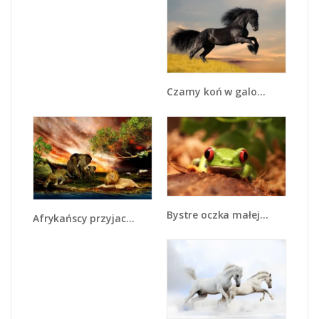
Czarny koń w galopie - Z008
Bystre oczka małej żabki - Z023
Afrykańscy przyjaciele przy wodopoju - Z271