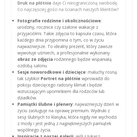
Druk na płótnie
daje Ci nieograniczoną swobodę.
Co najczęściej gości na ścianach naszych klientów?
Fotografie rodzinne i okolicznościowe
:
urodziny, rocznice czy szalone wakacje z
przyjaciółmi. Takie zdjęcia to kapsuła czasu, która
każdego dnia przypomina o tym, co w życiu
najważniejsze. To idealny prezent, który zawsze
wywołuje uśmiech, a profesjonalnie wykonany
obraz ze zdjęcia
rodzinnego będzie wspaniałą
ozdobą salonu.
Sesje noworodkowe i dziecięce
: maluchy rosną
tak szybko!
Portret na płótnie
wprowadzi do
pokoju dziecięcego radosny klimat i będzie
wzruszającym upominkiem dla rodziców lub
dziadków.
Pamiątki ślubne i plenery
: najważniejszy dzień w
życiu zasługuje na oprawę premium. Wydruki z
sesji ślubnych to klasyka, która nigdy nie wychodzi
z mody i jest jedną z najpiękniejszych pamiątek
wspólnego życia.
Inspiracje z naszej galerii
: jeśli szukasz