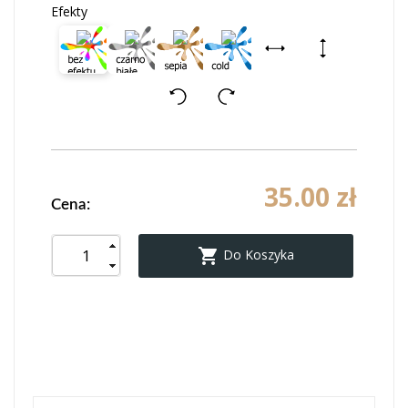
Efekty
35.00 zł
Cena:

Do Koszyka