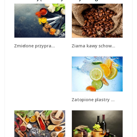
Ziarna kawy schowane w ciemnym worku - JN660
Zmielone przyprawy w miarkach - JN735
Zatopione plastry owoców - JN057