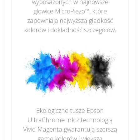
wyposażonych w najnowsze
głowice MicroPiezo™, które
zapewniają najwyższą gładkość
kolorów i dokładność szczegółów.
Ekologiczne tusze Epson
UltraChrome Ink z technologią
Vivid Magenta gwarantują szerszą
gamę kolorów i większą