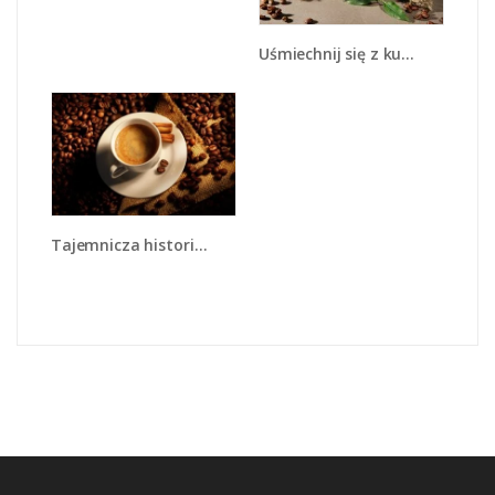
Uśmiechnij się z kubkiem kawy - JN612
Tajemnicza historia z odrobiną kawy - JN475