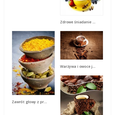
Zdrowe śniadanie dla zakochanych - JN240
Warzywa i owoce jesienią - JN711
Zawrót głowy z przyprawami - JN550