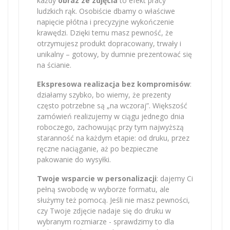
każdy
obraz ze zdjęcia
to efekt pracy
ludzkich rąk. Osobiście dbamy o właściwe
napięcie płótna i precyzyjne wykończenie
krawędzi. Dzięki temu masz pewność, że
otrzymujesz produkt dopracowany, trwały i
unikalny – gotowy, by dumnie prezentować się
na ścianie.
Ekspresowa realizacja bez kompromisów
:
działamy szybko, bo wiemy, że prezenty
często potrzebne są „na wczoraj”. Większość
zamówień realizujemy w ciągu jednego dnia
roboczego, zachowując przy tym najwyższą
staranność na każdym etapie: od druku, przez
ręczne naciąganie, aż po bezpieczne
pakowanie do wysyłki.
Twoje wsparcie w personalizacji
: dajemy Ci
pełną swobodę w wyborze formatu, ale
służymy też pomocą. Jeśli nie masz pewności,
czy Twoje zdjęcie nadaje się do druku w
wybranym rozmiarze - sprawdzimy to dla