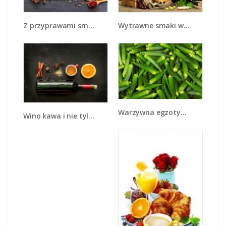
Z przyprawami smaczniej - JN707
Wytrawne smaki wina - JN289
Warzywna egzotyka - JN191
Wino kawa i nie tylko - JN583