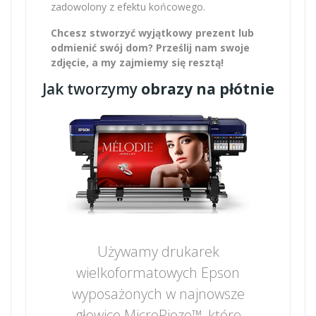
zadowolony z efektu końcowego.
Chcesz stworzyć wyjątkowy prezent lub
odmienić swój dom? Prześlij nam swoje
zdjęcie, a my zajmiemy się resztą!
Jak tworzymy
obrazy na płótnie
Używamy drukarek
wielkoformatowych Epson
wyposażonych w najnowsze
głowice MicroPiezo™, które