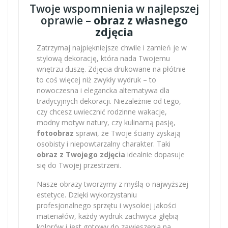
Twoje wspomnienia w najlepszej
oprawie –
obraz z własnego
zdjęcia
Zatrzymaj najpiękniejsze chwile i zamień je w
stylową dekorację, która nada Twojemu
wnętrzu duszę. Zdjęcia drukowane na płótnie
to coś więcej niż zwykły wydruk – to
nowoczesna i elegancka alternatywa dla
tradycyjnych dekoracji. Niezależnie od tego,
czy chcesz uwiecznić rodzinne wakacje,
modny motyw natury, czy kulinarną pasję,
fotoobraz
sprawi, że Twoje ściany zyskają
osobisty i niepowtarzalny charakter. Taki
obraz z Twojego zdjęcia
idealnie dopasuje
się do Twojej przestrzeni.
Nasze obrazy tworzymy z myślą o najwyższej
estetyce. Dzięki wykorzystaniu
profesjonalnego sprzętu i wysokiej jakości
materiałów, każdy wydruk zachwyca głębią
kolorów i jest gotowy do zawieszenia na