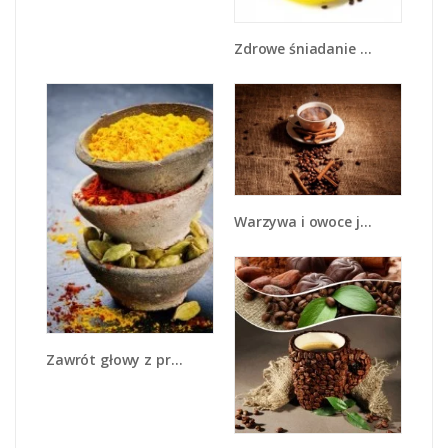
Zdrowe śniadanie dla zakochanych - JN240
Warzywa i owoce jesienią - JN711
Zawrót głowy z przyprawami - JN550