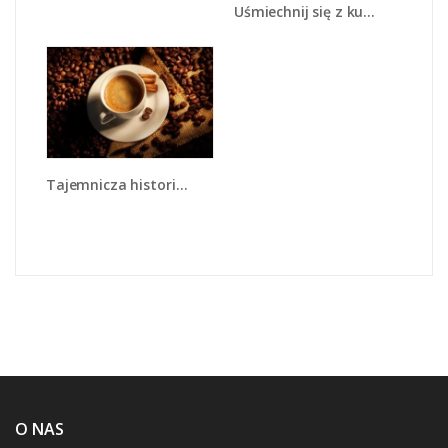
Uśmiechnij się z kubkiem kawy - JN612
Tajemnicza historia z odrobiną kawy - JN475
O NAS