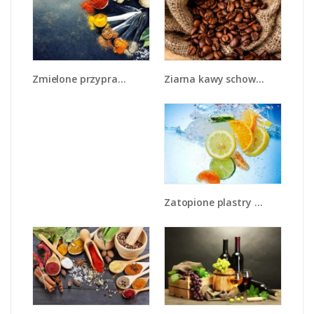
Ziarna kawy schowane w ciemnym worku - JN660
Zmielone przyprawy w miarkach - JN735
Zatopione plastry owoców - JN057