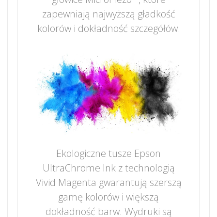
zapewniają najwyższą gładkość
kolorów i dokładność szczegółów.
Ekologiczne tusze Epson
UltraChrome Ink z technologią
Vivid Magenta gwarantują szerszą
gamę kolorów i większą
dokładność barw. Wydruki są