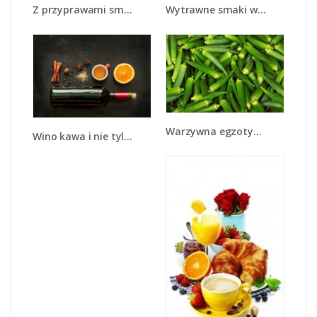
Z przyprawami smaczniej - JN707
Wytrawne smaki wina - JN289
Warzywna egzotyka - JN191
Wino kawa i nie tylko - JN583