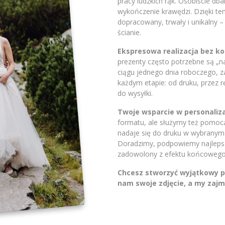
pracy ludzkich rąk. Osobiście db
wykończenie krawędzi. Dzięki t
dopracowany, trwały i unikalny 
ścianie.
Ekspresowa realizacja bez 
prezenty często potrzebne są „
ciągu jednego dnia roboczego, 
każdym etapie: od druku, przez 
do wysyłki.
Twoje wsparcie w personaliza
formatu, ale służymy też pomocą.
nadaje się do druku w wybranym 
Doradzimy, podpowiemy najlepsze
zadowolony z efektu końcowego
Chcesz stworzyć wyjątkowy pr
nam swoje zdjęcie, a my zajm