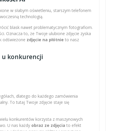
obione w słabym oświetleniu, starszym telefonem
nowoczesną technologią.
wrócić blask nawet problematycznym fotografiom.
ci. Oznacza to, że Twoje ulubione zdjęcie zyska
Tak odświeżone
zdjęcie na płótnie
to nasz
z u konkurencji
zegółach, dlatego do każdego zamówienia
ny. To tutaj Twoje zdjęcie staje się
 wielu konkurentów korzysta z maszynowych
owo. U nas każdy
obraz ze zdjęcia
to efekt