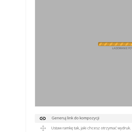
ŁADOWANIE FOT
link
Generuj link do kompozycji
Ustaw ramkę tak, jaki chcesz otrzymać wydruk.