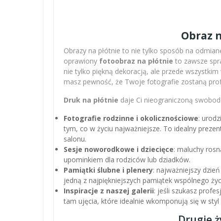
Obraz n
Obrazy na płótnie to nie tylko sposób na odmianę
oprawiony
fotoobraz na płótnie
to zawsze spra
nie tylko piękną dekoracją, ale przede wszystki
masz pewność, że Twoje fotografie zostaną pro
Druk na płótnie
daje Ci nieograniczoną swobodę
Fotografie rodzinne i okolicznościowe
: urodz
tym, co w życiu najważniejsze. To idealny preze
salonu.
Sesje noworodkowe i dziecięce
: maluchy rosn
upominkiem dla rodziców lub dziadków.
Pamiątki ślubne i plenery
: najważniejszy dzień
jedną z najpiękniejszych pamiątek wspólnego życ
Inspiracje z naszej galerii
: jeśli szukasz profe
tam ujęcia, które idealnie wkomponują się w sty
Drugie ż