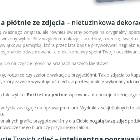
a płótnie ze zdjęcia
– nietuzinkowa dekorac
 własnego wnętrza, ale również świetny pomysł na oryginalny, sperso
wdzony wybór. Bez względu na okazję - urodziny, rocznicę, święta c
m wyjątkową pamiątką, która przez lata będzie przywoływać najpiękni
fesjonalnie odwzorowane, a efekt końcowy spełni Twoje oczekiwania
. Co najczęściej gości na ścianach naszych klientów?
iny, rocznice czy szalone wakacje z przyjaciółmi. Takie zdjęcia to k
nt, który zawsze wywołuje uśmiech, a profesjonalnie wykonany
obraz
ą tak szybko!
Portret na płótnie
wprowadzi do pokoju dziecięcego r
 w życiu zasługuje na oprawę premium. Wydruki z sesji ślubnych to kl
ia.
sjonalnych grafik, przygotowaliśmy dla Ciebie
bogatą bazę zdjęć
podzie
l nowoczesnego biura czy przytulnego salonu.
ycie Twoich zdjęć –
inteligentna poprawa ja