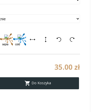
35.00 zł

Do Koszyka