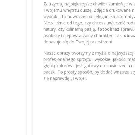
Zatrzymaj najpiękniejsze chwile i zamień je w 
Twojemu wnętrzu duszę. Zdjęcia drukowane na 
wydruk – to nowoczesna i elegancka alternatyw
Niezależnie od tego, czy chcesz uwiecznić r
natury, czy kulinarną pasję,
fotoobraz
sprawi,
osobisty i niepowtarzalny charakter. Taki
obra
dopasuje się do Twojej przestrzeni.
Nasze obrazy tworzymy z myślą o najwyższej e
profesjonalnego sprzętu i wysokiej jakości m
głębią kolorów i jest gotowy do zawieszenia na
paczki. To prosty sposób, by dodać wnętrzu sty
się naprawdę „Twoje”.