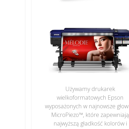
Używamy drukarek
wielkoformatowych Epson
wyposażonych w najnowsze głow
MicroPiezo™, które zapewniaj
najwyższą gładkość kolorów i