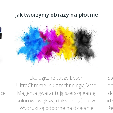
Jak tworzymy
obrazy na płótnie
Ekologiczne tusze Epson
St
UltraChrome Ink z technologią Vivid
de
ice
Magenta gwarantują szerszą gamę
do
ą
kolorów i większą dokładność barw.
odz
Wydruki są odporne na działanie
że