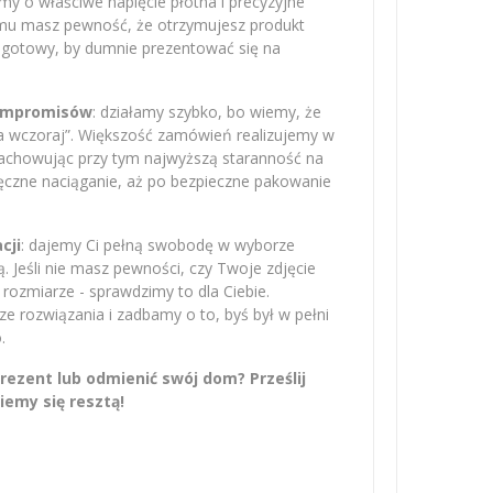
amy o właściwe napięcie płótna i precyzyjne
emu masz pewność, że otrzymujesz produkt
– gotowy, by dumnie prezentować się na
kompromisów
: działamy szybko, bo wiemy, że
na wczoraj”. Większość zamówień realizujemy w
zachowując przy tym najwyższą staranność na
ręczne naciąganie, aż po bezpieczne pakowanie
cji
: dajemy Ci pełną swobodę w wyborze
 Jeśli nie masz pewności, czy Twoje zdjęcie
rozmiarze - sprawdzimy to dla Ciebie.
 rozwiązania i zadbamy o to, byś był w pełni
.
ezent lub odmienić swój dom? Prześlij
iemy się resztą!