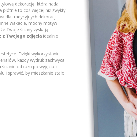
stylową dekorację, która nada
płótnie to coś więcej niż zwykły
a dla tradycyjnych dekoracji.
odzinne wakacje, modny motyw
 że Twoje ściany zyskają
z z Twojego zdjęcia
idealnie
stetyce. Dzięki wykorzystaniu
ateriałów, każdy wydruk zachwyca
 ścianie od razu po wyjęciu z
lu i sprawić, by mieszkanie stało