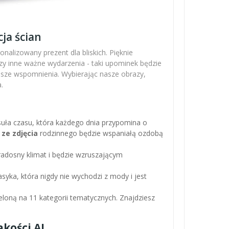
ja ścian
nalizowany prezent dla bliskich. Pięknie
zy inne ważne wydarzenia - taki upominek będzie
ejsze wspomnienia. Wybierając nasze obrazy,
.
apsuła czasu, która każdego dnia przypomina o
 ze zdjęcia
rodzinnego będzie wspaniałą ozdobą
adosny klimat i będzie wzruszającym
asyka, która nigdy nie wychodzi z mody i jest
loną na 11 kategorii tematycznych. Znajdziesz
kości AI