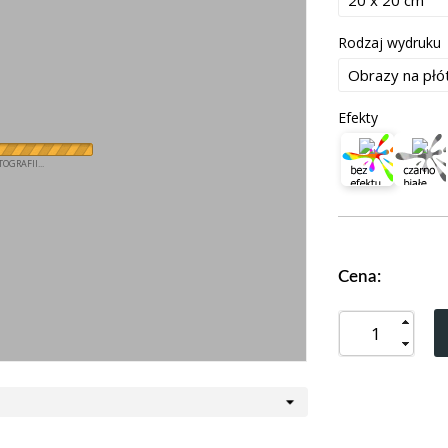
Rodzaj wydruku
Efekty
OGRAFII...
Cena: