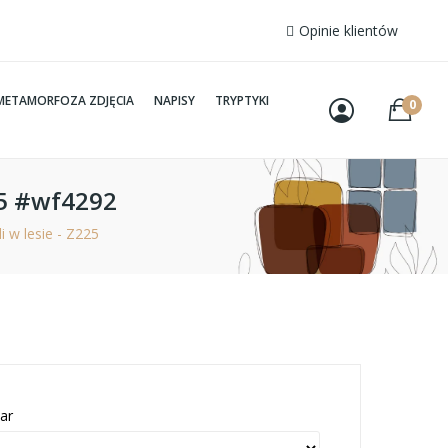
Opinie klientów
METAMORFOZA ZDJĘCIA
NAPISY
TRYPTYKI
0
25 #wf4292
 w lesie - Z225
ar