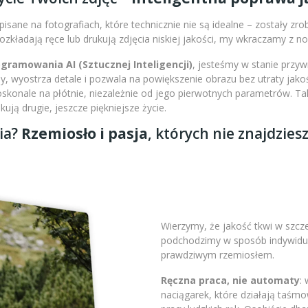
isane na fotografiach, które technicznie nie są idealne – zostały zr
 rozkładają ręce lub drukują zdjęcia niskiej jakości, my wkraczamy z 
amowania AI (Sztucznej Inteligencji)
, jesteśmy w stanie przy
 wyostrza detale i pozwala na powiększenie obrazu bez utraty jakoś
doskonale na płótnie, niezależnie od jego pierwotnych parametrów. 
ją drugie, jeszcze piękniejsze życie.
ia?
Rzemiosło i pasja
, których nie znajdzies
Wierzymy, że jakość tkwi w szc
podchodzimy w sposób indywidual
prawdziwym rzemiosłem.
Ręczna praca, nie automaty
:
naciągarek, które działają taśm