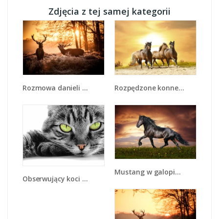
Zdjęcia z tej samej kategorii
Rozmowa danieli w lesie - Z225
Rozpędzone konne stado - Z030
Mustang w galopie - Z178
Obserwujący koci wzrok - Z031