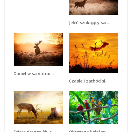
Jeleń szukający sarny - Z306
Daniel w samotności - Z337
Czaple i zachód słońca - Z302
Ścięte drzewo kły całe - Z310
Obrażona koleżanka w gronie papug - Z269