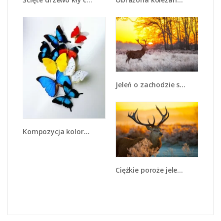
Jeleń o zachodzie słońca - Z164
Kompozycja kolorowych motyli - Z009
Ciężkie poroże jelenia - Z165