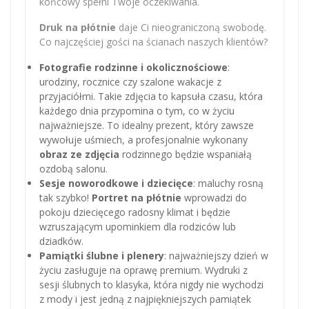
końcowy spełni Twoje oczekiwania.
Druk na płótnie
daje Ci nieograniczoną swobodę.
Co najczęściej gości na ścianach naszych klientów?
Fotografie rodzinne i okolicznościowe
:
urodziny, rocznice czy szalone wakacje z
przyjaciółmi. Takie zdjęcia to kapsuła czasu, która
każdego dnia przypomina o tym, co w życiu
najważniejsze. To idealny prezent, który zawsze
wywołuje uśmiech, a profesjonalnie wykonany
obraz ze zdjęcia
rodzinnego będzie wspaniałą
ozdobą salonu.
Sesje noworodkowe i dziecięce
: maluchy rosną
tak szybko!
Portret na płótnie
wprowadzi do
pokoju dziecięcego radosny klimat i będzie
wzruszającym upominkiem dla rodziców lub
dziadków.
Pamiątki ślubne i plenery
: najważniejszy dzień w
życiu zasługuje na oprawę premium. Wydruki z
sesji ślubnych to klasyka, która nigdy nie wychodzi
z mody i jest jedną z najpiękniejszych pamiątek