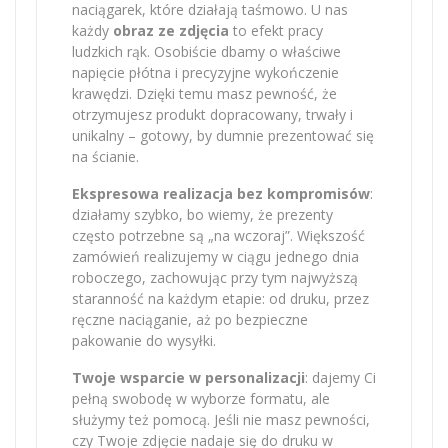
naciągarek, które działają taśmowo. U nas
każdy
obraz ze zdjęcia
to efekt pracy
ludzkich rąk. Osobiście dbamy o właściwe
napięcie płótna i precyzyjne wykończenie
krawędzi. Dzięki temu masz pewność, że
otrzymujesz produkt dopracowany, trwały i
unikalny – gotowy, by dumnie prezentować się
na ścianie.
Ekspresowa realizacja bez kompromisów
:
działamy szybko, bo wiemy, że prezenty
często potrzebne są „na wczoraj”. Większość
zamówień realizujemy w ciągu jednego dnia
roboczego, zachowując przy tym najwyższą
staranność na każdym etapie: od druku, przez
ręczne naciąganie, aż po bezpieczne
pakowanie do wysyłki.
Twoje wsparcie w personalizacji
: dajemy Ci
pełną swobodę w wyborze formatu, ale
służymy też pomocą. Jeśli nie masz pewności,
czy Twoje zdjęcie nadaje się do druku w