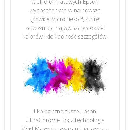
wielkoformatowych Epson
wyposażonych w najnowsze
głowice MicroPiezo™, które
zapewniają najwyższą gładkość
kolorów i dokładność szczegółów.
Ekologiczne tusze Epson
UltraChrome Ink z technologią
Vivid Magenta gwarantują szerszą