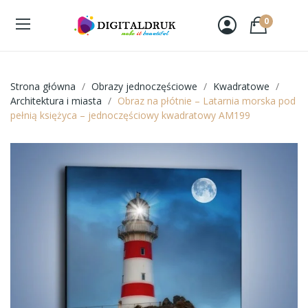
0
Strona główna
Obrazy jednoczęściowe
Kwadratowe
Architektura i miasta
Obraz na płótnie – Latarnia morska pod
pełnią księżyca – jednoczęściowy kwadratowy AM199