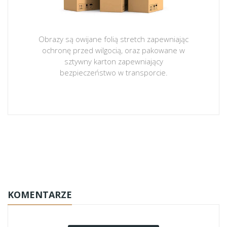
Obrazy są owijane folią stretch zapewniając
ochronę przed wilgocią, oraz pakowane w
sztywny karton zapewniający
bezpieczeństwo w transporcie.
obrazy-na-plotnie
KOMENTARZE