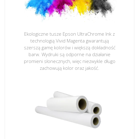
Ekologiczne tusze Epson UltraChrome Ink z
technologią Vivid Magenta gwarantują
szerszą gamę kolorów i większą dokładność
barw. Wydruki są odporne na działanie
promieni słonecznych, więc niezwykle długo
zachowują kolor oraz jakość.