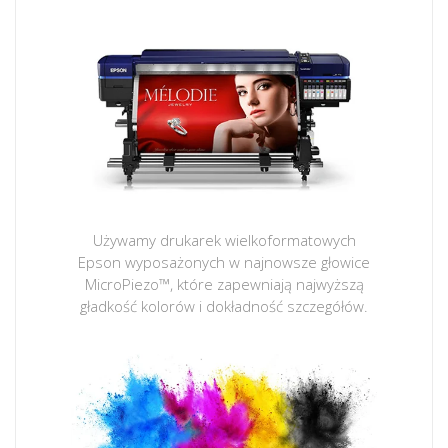
Używamy drukarek wielkoformatowych
Epson wyposażonych w najnowsze głowice
MicroPiezo™, które zapewniają najwyższą
gładkość kolorów i dokładność szczegółów.