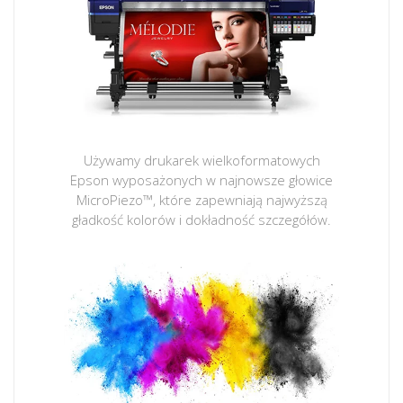
Używamy drukarek wielkoformatowych
Epson wyposażonych w najnowsze głowice
MicroPiezo™, które zapewniają najwyższą
gładkość kolorów i dokładność szczegółów.