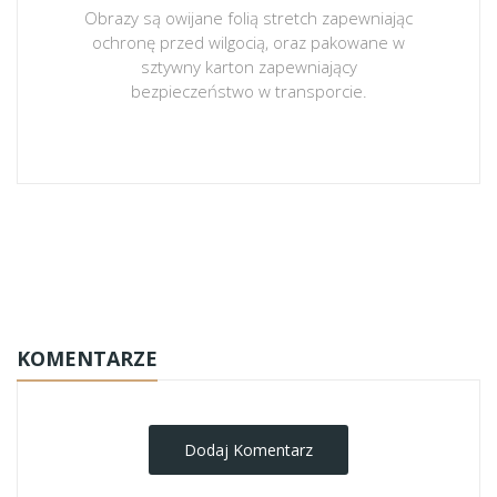
Obrazy są owijane folią stretch zapewniając
ochronę przed wilgocią, oraz pakowane w
sztywny karton zapewniający
bezpieczeństwo w transporcie.
obrazy-na-plotnie
KOMENTARZE
Dodaj Komentarz