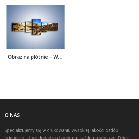
Obraz na płótnie – Wnętrze koloseum w...
O NAS
Specjalizujemy się w drukowaniu wysokiej jakości ozdób
ściennych, które dodadzą charakteru każdemu wnętrzu. Dzięki