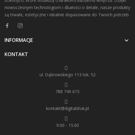
ściennych, które dodadzą charakteru każdemu wnętrzu. Dzięki
nowoczesnym technologiom i dbałości o detale, nasze produkty
są trwałe, estetyczne i idealnie dopasowane do Twoich potrzeb.
INFORMACJE

KONTAKT
ul. Dąbrowskiego 113 lok. 52
788 749 615
kontakt@digitaldruk.pl
9.00 - 15.00