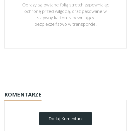
Obrazy są owijane folią stretch zapewniając
ochronę przed wilgocią, oraz pakowane w
sztywny karton zapewniający
bezpieczeństwo w transporcie.
obrazy-na-plotnie
KOMENTARZE
Dodaj Komentarz