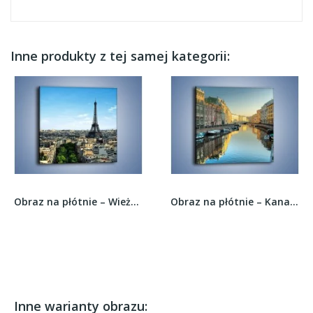
Inne produkty z tej samej kategorii:
Obraz na płótnie – Wieża Eiffla w Paryżu –...
Obraz na płótnie – Kanał wodny w St....
Inne warianty obrazu: