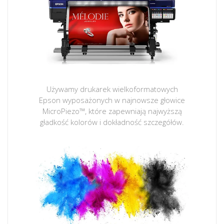
Używamy drukarek wielkoformatowych
Epson wyposażonych w najnowsze głowice
MicroPiezo™, które zapewniają najwyższą
gładkość kolorów i dokładność szczegółów.