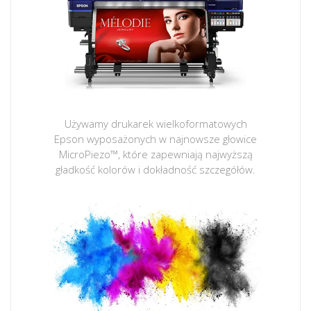
Używamy drukarek wielkoformatowych
Epson wyposażonych w najnowsze głowice
MicroPiezo™, które zapewniają najwyższą
gładkość kolorów i dokładność szczegółów.