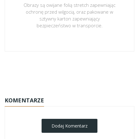
Obrazy są owijane folią stretch zapewniając
ochronę przed wilgocią, oraz pakowane w
sztywny karton zapewniający
bezpieczeństwo w transporcie.
obrazy-na-plotnie
KOMENTARZE
Dodaj Komentarz