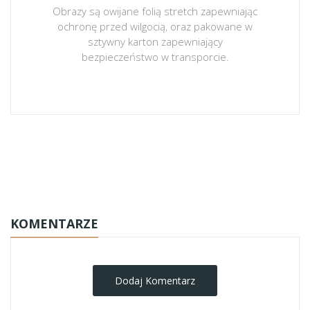
Obrazy są owijane folią stretch zapewniając
ochronę przed wilgocią, oraz pakowane w
sztywny karton zapewniający
bezpieczeństwo w transporcie.
obrazy-na-plotnie
KOMENTARZE
Dodaj Komentarz