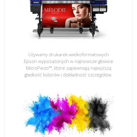
Używamy drukarek wielkoformatowych
Epson wyposażonych w najnowsze głowice
MicroPiezo™, które zapewniają najwyższą
gładkość kolorów i dokładność szczegółów.