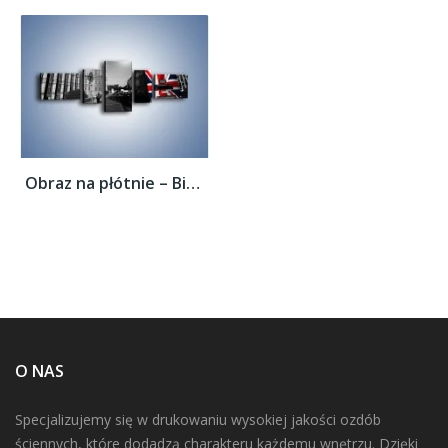
Obraz na płótnie – Big Ben i autobus z...
O NAS
Specjalizujemy się w drukowaniu wysokiej jakości ozdób
ściennych, które dodadzą charakteru każdemu wnętrzu. Dzięki