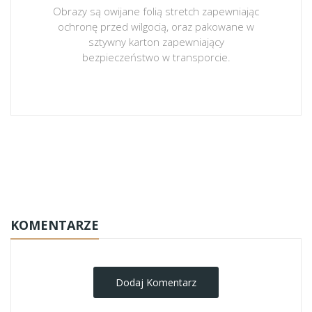
Obrazy są owijane folią stretch zapewniając
ochronę przed wilgocią, oraz pakowane w
sztywny karton zapewniający
bezpieczeństwo w transporcie.
obrazy-na-plotnie
KOMENTARZE
Dodaj Komentarz