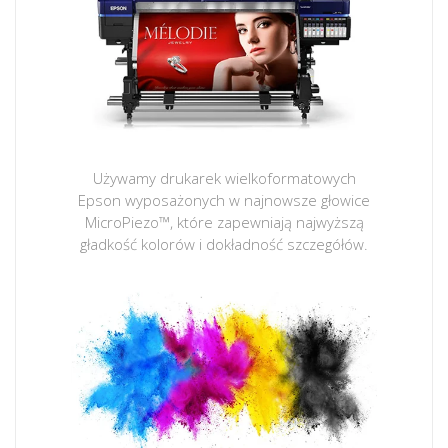
Używamy drukarek wielkoformatowych
Epson wyposażonych w najnowsze głowice
MicroPiezo™, które zapewniają najwyższą
gładkość kolorów i dokładność szczegółów.