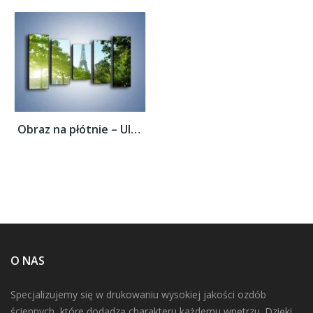
Obraz na płótnie – Uliczka w parku na tle...
O NAS
Specjalizujemy się w drukowaniu wysokiej jakości ozdób
ściennych, które dodadzą charakteru każdemu wnętrzu. Dzięki