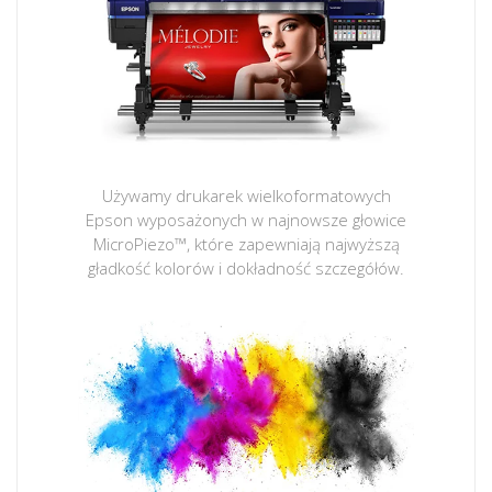
Używamy drukarek wielkoformatowych
Epson wyposażonych w najnowsze głowice
MicroPiezo™, które zapewniają najwyższą
gładkość kolorów i dokładność szczegółów.