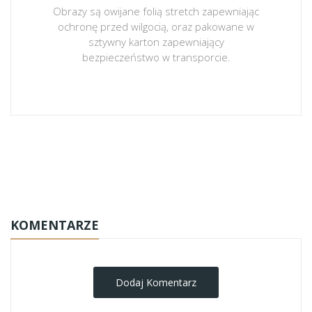
Obrazy są owijane folią stretch zapewniając
ochronę przed wilgocią, oraz pakowane w
sztywny karton zapewniający
bezpieczeństwo w transporcie.
obrazy-na-plotnie
KOMENTARZE
Dodaj Komentarz