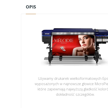
OPIS
Używamy drukarek wielkoformatowych Ep
wyposażonych w najnowsze głowice MicroPi
które zapewniają najwyższą gładkość kolor
dokładność szczegółów.