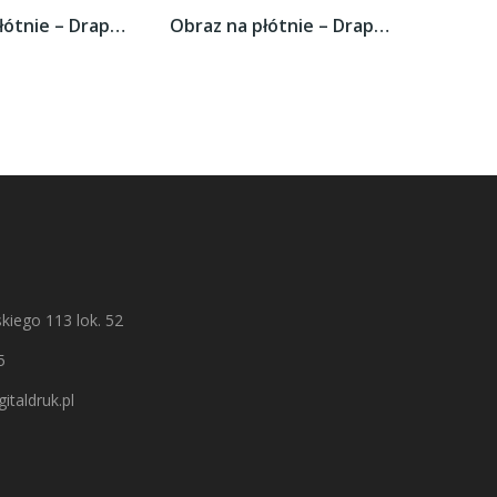
Obraz na płótnie – Drapacze chmur w...
Obraz na płótnie – Drapacze chmur w...
kiego 113 lok. 52
5
italdruk.pl