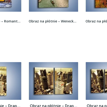
Obraz na płótnie – Romantyczna uliczka w...
Obraz na płótnie – Wenecka architektura w Canal...
Obraz na płótnie – Drapacze chmur w...
Obraz na płótnie – Drapacze chmur w...