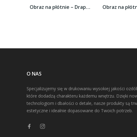
Obraz na płótnie – Drapacze chmur w...
O NAS
Specjalizujemy się w drukowaniu wysokiej jakości ozdó
które dodadzą charakteru każdemu wnętrzu. Dzięki n
technologiom i dbałości o detale, nasze produkty są trw
estetyczne i idealnie dopasowane do Twoich potrzeb.