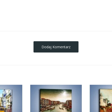
obrazy-na-plotnie
Dodaj Komentarz