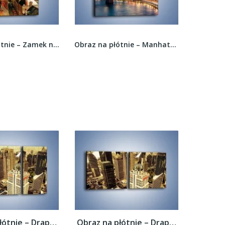
Obraz na płótnie – Zamek nad miasteczkiem w...
Obraz na płótnie – Manhattan w Nowym Yorku o...
Obraz na płótnie – Drapacze chmur w...
Obraz na płótnie – Drapacze chmur w...