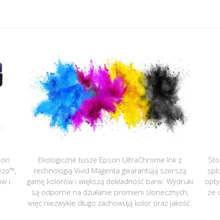
son
Ekologiczne tusze Epson UltraChrome Ink z
Sto
ezo™,
technologią Vivid Magenta gwarantują szerszą
spl
ów i
gamę kolorów i większą dokładność barw. Wydruki
opty
są odporne na działanie promieni słonecznych,
że 
więc niezwykle długo zachowują kolor oraz jakość.