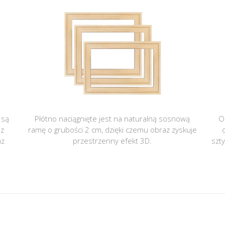
 są
Płótno naciągnięte jest na naturalną sosnową
O
 z
ramę o grubości 2 cm, dzięki czemu obraz zyskuje
az
przestrzenny efekt 3D.
szt