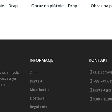
Obraz na płótnie – Drapacze chmur w...
Obraz na płótnie – Drapacze chmur w...
INFORMACJE
KONTAKT
ul. Dąbrows
b ściennych,
O nas
owoczesnym
Kontakt
788 749 61
ałe,
Moje konto
kontakt@dig
Dostawa
9.00 - 15.00
Regulamin