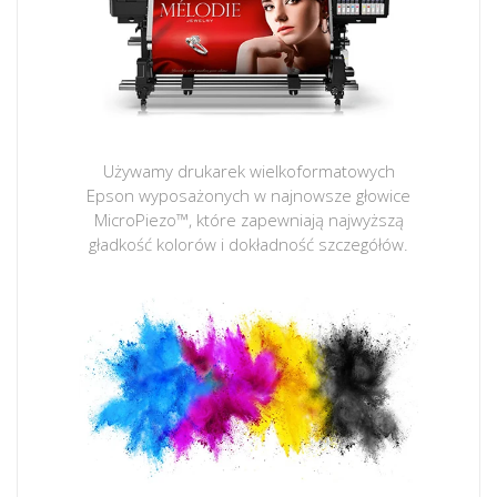
Używamy drukarek wielkoformatowych
Epson wyposażonych w najnowsze głowice
MicroPiezo™, które zapewniają najwyższą
gładkość kolorów i dokładność szczegółów.