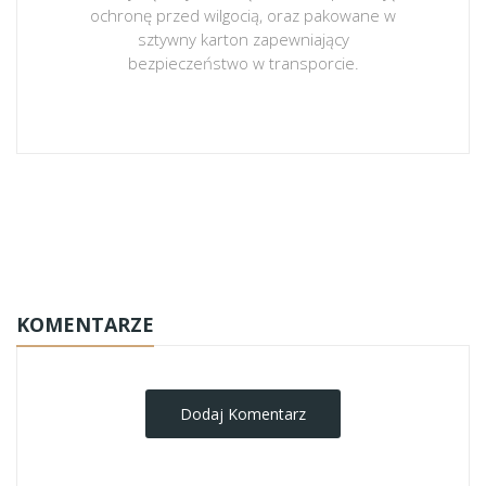
ochronę przed wilgocią, oraz pakowane w
sztywny karton zapewniający
bezpieczeństwo w transporcie.
obrazy-na-plotnie
KOMENTARZE
Dodaj Komentarz