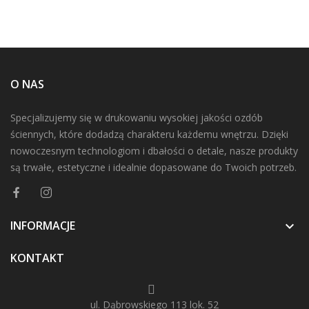
O NAS
Specjalizujemy się w drukowaniu wysokiej jakości ozdób
ściennych, które dodadzą charakteru każdemu wnętrzu. Dzięki
nowoczesnym technologiom i dbałości o detale, nasze produkty
są trwałe, estetyczne i idealnie dopasowane do Twoich potrzeb.
INFORMACJE

KONTAKT
ul. Dąbrowskiego 113 lok. 52