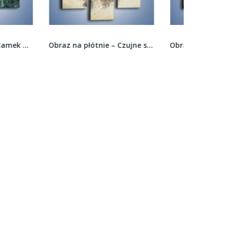
Obraz na płótnie – Czujne spojrzenie sowy –...
Obraz na płótnie – Francja tętniąca życiem –...