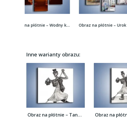
Obraz na płótnie – Wodny koń w mocnym świetle –...
Obraz na płótnie – Urok paryża za dnia –...
Inne warianty obrazu:
Obraz na płótnie – Tango wśród nieżywych –...