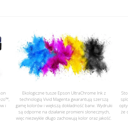
son
Ekologiczne tusze Epson UltraChrome Ink z
Sto
ezo™,
technologią Vivid Magenta gwarantują szerszą
spl
ów i
gamę kolorów i większą dokładność barw. Wydruki
opty
są odporne na działanie promieni słonecznych,
że 
więc niezwykle długo zachowują kolor oraz jakość.