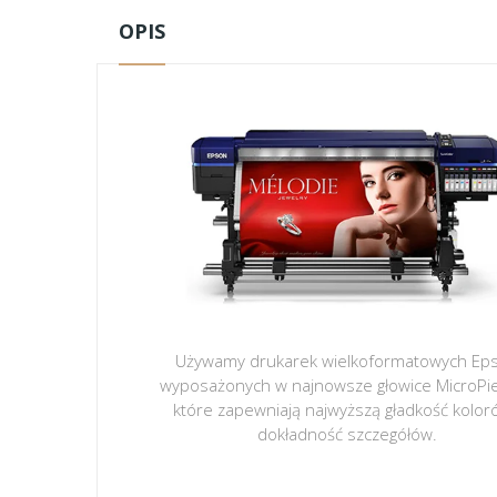
OPIS
Używamy drukarek wielkoformatowych Ep
wyposażonych w najnowsze głowice MicroPi
które zapewniają najwyższą gładkość kolor
dokładność szczegółów.