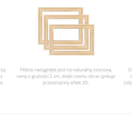
 są
Płótno naciągnięte jest na naturalną sosnową
O
 z
ramę o grubości 2 cm, dzięki czemu obraz zyskuje
az
przestrzenny efekt 3D.
szt