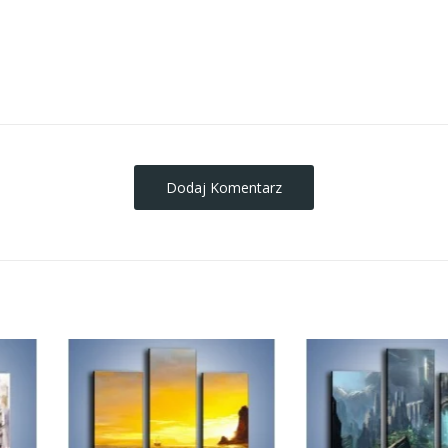
obrazy-na-plotnie
Dodaj Komentarz