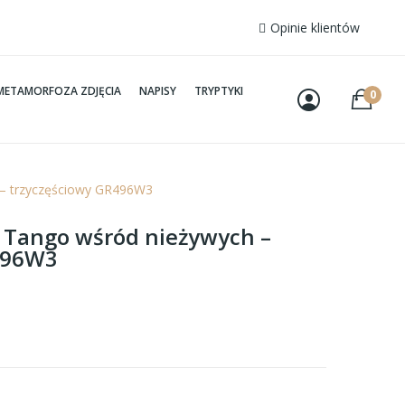
Opinie klientów
METAMORFOZA ZDJĘCIA
NAPISY
TRYPTYKI
0
 – trzyczęściowy GR496W3
– Tango wśród nieżywych –
496W3