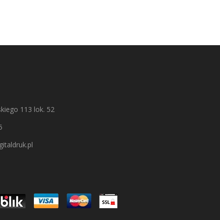
kiego 113 lok. 52
5
italdruk.pl