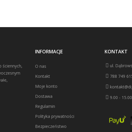
INFORMACJE
KONTAKT
ul. Dąbrows
b ściennych,
O nas
owoczesnym
Kontakt
788 749 61
ałe,
Moje konto
kontakt@dig
Dostawa
9.00 - 15.00
Regulamin
Polityka prywatności
Bezpieczeństwo