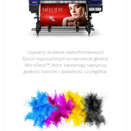
Używamy drukarek wielkoformatowych
Epson wyposażonych w najnowsze głowice
MicroPiezo™, które zapewniają najwyższą
gładkość kolorów i dokładność szczegółów.