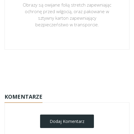
Obrazy są owijane folią stretch zapewniając
ochronę przed wilgocią, oraz pakowane w
sztywny karton zapewniający
bezpieczeństwo w transporcie.
obrazy-na-plotnie
KOMENTARZE
Dodaj Komentarz