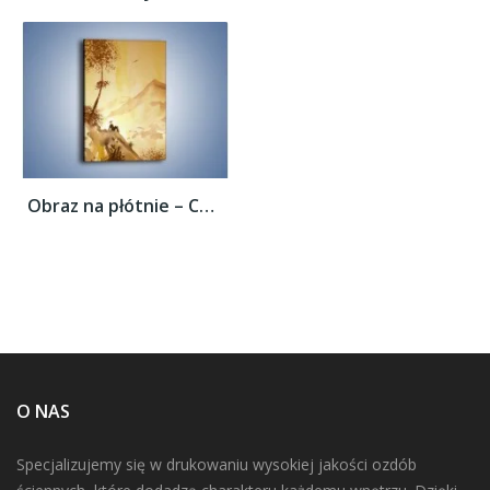
Obraz na płótnie – Chwila tylko dla siebie...
O NAS
Specjalizujemy się w drukowaniu wysokiej jakości ozdób