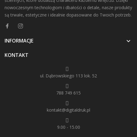
ściennych, które dodadzą charakteru każdemu wnętrzu. Dzięki
nowoczesnym technologiom i dbałości o detale, nasze produkty
są trwałe, estetyczne i idealnie dopasowane do Twoich potrzeb.
INFORMACJE

KONTAKT
ul. Dąbrowskiego 113 lok. 52
788 749 615
kontakt@digitaldruk.pl
9.00 - 15.00