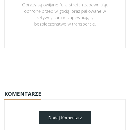
Obrazy są owijane folią stretch zapewniając
ochronę przed wilgocią, oraz pakowane w
sztywny karton zapewniający
bezpieczeństwo w transporcie.
obrazy-na-plotnie
KOMENTARZE
Dodaj Komentarz