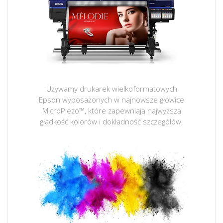
Używamy drukarek wielkoformatowych
Epson wyposażonych w najnowsze głowice
MicroPiezo™, które zapewniają najwyższą
gładkość kolorów i dokładność szczegółów.