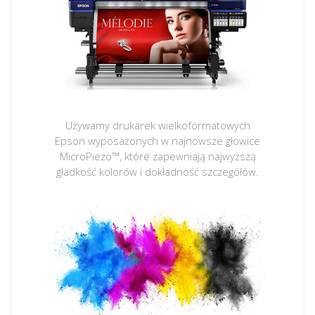
Używamy drukarek wielkoformatowych
Epson wyposażonych w najnowsze głowice
MicroPiezo™, które zapewniają najwyższą
gładkość kolorów i dokładność szczegółów.