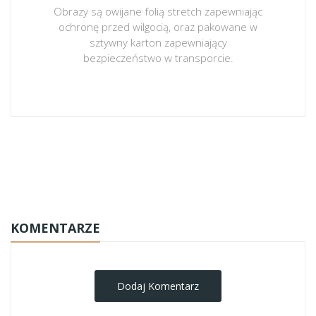
Obrazy są owijane folią stretch zapewniając
ochronę przed wilgocią, oraz pakowane w
sztywny karton zapewniający
bezpieczeństwo w transporcie.
obrazy-na-plotnie
KOMENTARZE
Dodaj Komentarz