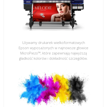
Używamy drukarek wielkoformatowych
Epson wyposażonych w najnowsze głowice
MicroPiezo™, które zapewniają najwyższą
gładkość kolorów i dokładność szczegółów.