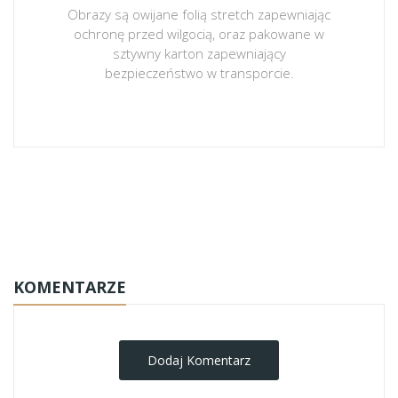
Obrazy są owijane folią stretch zapewniając
ochronę przed wilgocią, oraz pakowane w
sztywny karton zapewniający
bezpieczeństwo w transporcie.
obrazy-na-plotnie
KOMENTARZE
Dodaj Komentarz