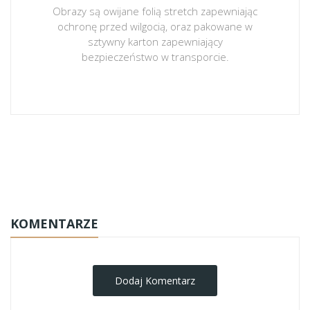
Obrazy są owijane folią stretch zapewniając
ochronę przed wilgocią, oraz pakowane w
sztywny karton zapewniający
bezpieczeństwo w transporcie.
obrazy-na-plotnie
KOMENTARZE
Dodaj Komentarz