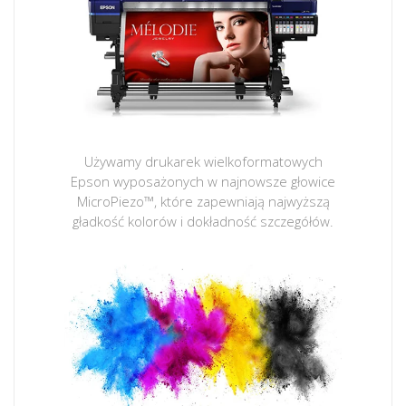
Używamy drukarek wielkoformatowych
Epson wyposażonych w najnowsze głowice
MicroPiezo™, które zapewniają najwyższą
gładkość kolorów i dokładność szczegółów.